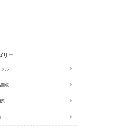
ゴリー
イクル
品回収
問題
他