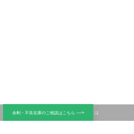
エコトピアとは
余剰・不良在庫のご相談はこちら
リサイクル
不用品回収