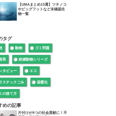
【UMAまとめ15選】ツチノコ
やビッグフットなど未確認生
物一覧
のタグ
然
動物
ゴミ問題
態系
絶滅動物シリーズ
ンタビュー
エコ
ラスチックごみ
温暖化
ミの捨て方
すめの記事
片付けが4つの社会貢献に！不