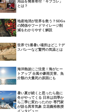
用品を簡単寄付「キフコレ」
とは？
地産地消が世界を救う？SDGs
の関係やフードマイレージ削
減をわかりやすく解説
世界で1番暑い場所はどこ？デ
スバレーなど驚愕の気温とは
海洋熱波にご注意！海がヒー
トアップ 台風や豪雨災害、魚
介類の大量死の原因にも
暑い夏が続くと思ったら急に
冬がやってくる 日本は四季か
ら二季に変わったのか 専門家
が語る異常気象 立花義裕教授
インタビュー