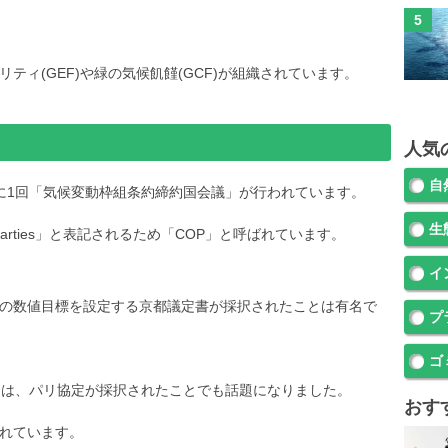
ティ(GEF)や緑の気候飢饉(GCF)が組織されています。
人気
自
に1回「気候変動枠組条約締約国会議」が行われています。
生
he Parties」と表記されるため「COP」と呼ばれています。
イ
以降の数値目標を設定する京都議定書が採択されたことは有名で
プ
ゴ
回は、パリ協定が採択されたことでも話題になりました。
おす
れています。