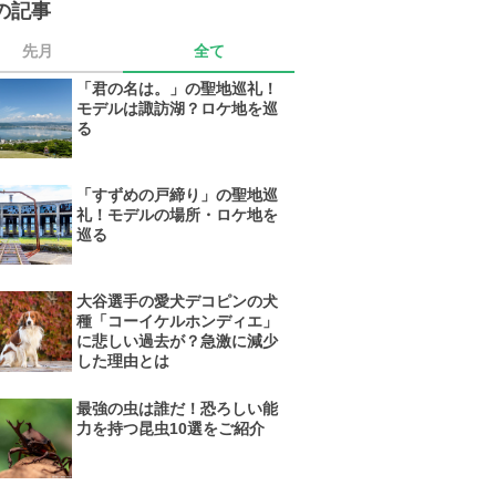
の記事
先月
全て
「君の名は。」の聖地巡礼！
モデルは諏訪湖？ロケ地を巡
る
「すずめの戸締り」の聖地巡
礼！モデルの場所・ロケ地を
巡る
大谷選手の愛犬デコピンの犬
種「コーイケルホンディエ」
に悲しい過去が？急激に減少
した理由とは
最強の虫は誰だ！恐ろしい能
力を持つ昆虫10選をご紹介