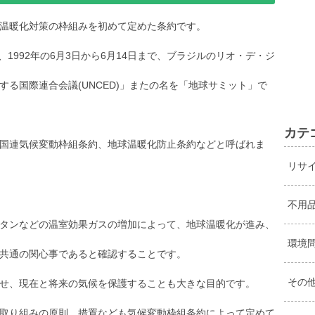
温暖化対策の枠組みを初めて定めた条約です。
、1992年の6月3日から6月14日まで、ブラジルのリオ・デ・ジ
る国際連合会議(UNCED)」またの名を「地球サミット」で
カテ
国連気候変動枠組条約、地球温暖化防止条約などと呼ばれま
リサ
不用
タンなどの温室効果ガスの増加によって、地球温暖化が進み、
環境
共通の関心事であると確認することです。
その
せ、現在と将来の気候を保護することも大きな目的です。
取り組みの原則、措置なども気候変動枠組条約によって定めて