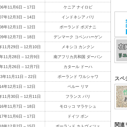
06年11月6日 – 17日
ケニア ナイロビ
07年12月3日 – 14日
インドネシア バリ
08年12月1日 – 12日
ポーランド ポズナニ
09年12月7日 – 18日
デンマーク コペンハーゲン
年11月29日 – 12月10日
メキシコ カンクン
1年11月28日 – 12月9日
南アフリカ共和国 ダーバン
2年11月26日 – 12月7日
カタール ドーハ
13年11月11日 – 22日
ポーランド ワルシャワ
スペ
14年12月1日 – 12日
ペルー リマ
年11月30日 – 12月11日
フランス パリ
16年11月7日 – 18日
モロッコ マラケシュ
17年11月6日 – 17日
ドイツ ボン
関連
18年12月2日 – 15日
ポーランド カトヴィツェ