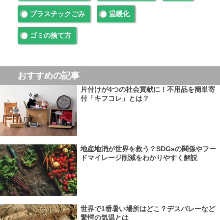
プラスチックごみ
温暖化
ゴミの捨て方
おすすめの記事
片付けが4つの社会貢献に！不用品を簡単寄
付「キフコレ」とは？
地産地消が世界を救う？SDGsの関係やフー
ドマイレージ削減をわかりやすく解説
世界で1番暑い場所はどこ？デスバレーなど
驚愕の気温とは