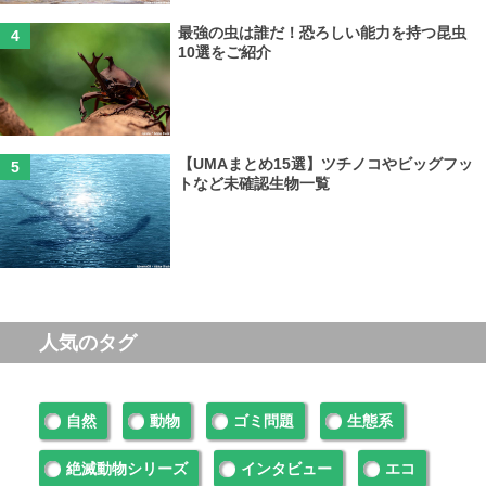
最強の虫は誰だ！恐ろしい能力を持つ昆虫
10選をご紹介
【UMAまとめ15選】ツチノコやビッグフッ
トなど未確認生物一覧
人気のタグ
自然
動物
ゴミ問題
生態系
絶滅動物シリーズ
インタビュー
エコ