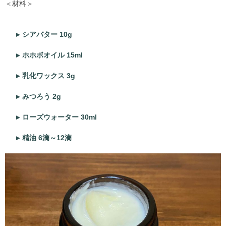
＜材料＞
シアバター 10g
ホホボオイル 15ml
乳化ワックス 3g
みつろう 2g
ローズウォーター 30ml
精油 6滴～12滴