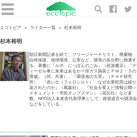
エコトピア
ライター一覧
杉本裕明
杉本裕明
朝日新聞記者を経て、フリージャーナリスト。廃棄物、
自然保護、地球環境、公害など、環境の各分野に精通す
る。著書に『ルポ にっぽんのごみ』（岩波書店）『デ
ィーゼル車に未来はあるかー排ガス偽装とＰＭ２・５の
脅威』（同、共著）、『環境省の大罪』（ＰＨＰ研究
所）、『赤い土（フェロシルト） なぜ企業犯罪は繰り
返されたのか』（風媒社）、『社会を変えた情報公開―
ドキュメント・市民オンブズマン』（花伝社）など多
数。NPO法人未来舎代表理事として、政策提言や講演会
などをしている。