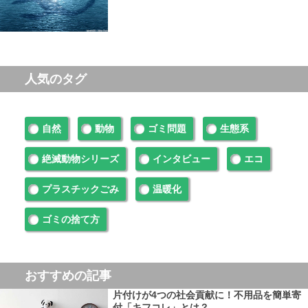
人気のタグ
自然
動物
ゴミ問題
生態系
絶滅動物シリーズ
インタビュー
エコ
プラスチックごみ
温暖化
ゴミの捨て方
おすすめの記事
片付けが4つの社会貢献に！不用品を簡単寄
付「キフコレ」とは？