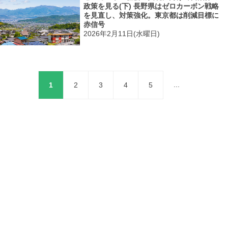
政策を見る(下) 長野県はゼロカーボン戦略
を見直し、対策強化。東京都は削減目標に
赤信号
2026年2月11日(水曜日)
...
1
2
3
4
5