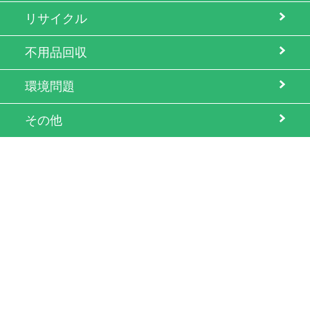
エコトピアとは
リサイクル
不用品回収
環境問題
余剰・不良在庫のご相談はこちら
その他
スペシャルコンテンツ
用語辞典
ライター一覧