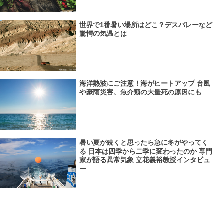
世界で1番暑い場所はどこ？デスバレーなど
驚愕の気温とは
海洋熱波にご注意！海がヒートアップ 台風
や豪雨災害、魚介類の大量死の原因にも
暑い夏が続くと思ったら急に冬がやってく
る 日本は四季から二季に変わったのか 専門
家が語る異常気象 立花義裕教授インタビュ
ー