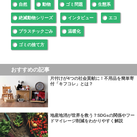
自然
動物
ゴミ問題
生態系
絶滅動物シリーズ
インタビュー
エコ
プラスチックごみ
温暖化
ゴミの捨て方
おすすめの記事
片付けが4つの社会貢献に！不用品を簡単寄
付「キフコレ」とは？
地産地消が世界を救う？SDGsの関係やフー
ドマイレージ削減をわかりやすく解説