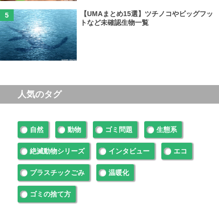
【UMAまとめ15選】ツチノコやビッグフッ
トなど未確認生物一覧
人気のタグ
自然
動物
ゴミ問題
生態系
絶滅動物シリーズ
インタビュー
エコ
プラスチックごみ
温暖化
ゴミの捨て方