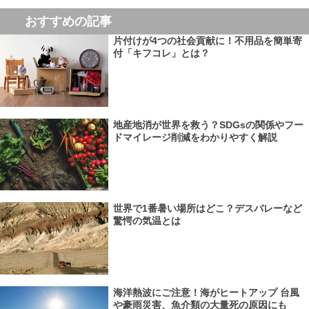
おすすめの記事
片付けが4つの社会貢献に！不用品を簡単寄
付「キフコレ」とは？
地産地消が世界を救う？SDGsの関係やフー
ドマイレージ削減をわかりやすく解説
世界で1番暑い場所はどこ？デスバレーなど
驚愕の気温とは
海洋熱波にご注意！海がヒートアップ 台風
や豪雨災害、魚介類の大量死の原因にも