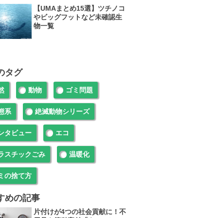
【UMAまとめ15選】ツチノコ
やビッグフットなど未確認生
物一覧
のタグ
然
動物
ゴミ問題
態系
絶滅動物シリーズ
ンタビュー
エコ
ラスチックごみ
温暖化
ミの捨て方
すめの記事
片付けが4つの社会貢献に！不