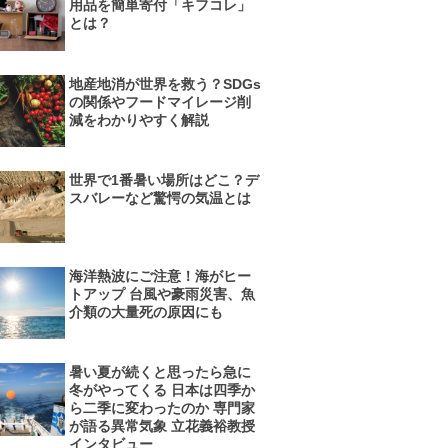
用品を簡単寄付「キフコレ」
とは？
地産地消が世界を救う？SDGs
の関係やフードマイレージ削
減をわかりやすく解説
世界で1番暑い場所はどこ？デ
スバレーなど驚愕の気温とは
海洋熱波にご注意！海がヒー
トアップ 台風や豪雨災害、魚
介類の大量死の原因にも
暑い夏が続くと思ったら急に
冬がやってくる 日本は四季か
ら二季に変わったのか 専門家
が語る異常気象 立花義裕教授
インタビュー