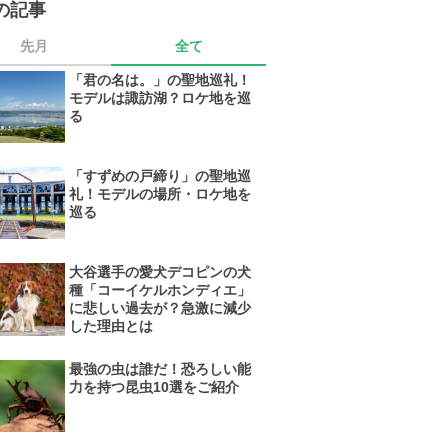
の記事
先月
全て
「君の名は。」の聖地巡礼！
モデルは諏訪湖？ロケ地を巡
る
「すずめの戸締り」の聖地巡
礼！モデルの場所・ロケ地を
巡る
大谷選手の愛犬デコピンの犬
種「コーイケルホンディエ」
に悲しい過去が？急激に減少
した理由とは
最強の虫は誰だ！恐ろしい能
力を持つ昆虫10選をご紹介