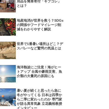
用品を簡単寄付「キフコレ」
とは？
地産地消が世界を救う？SDGs
の関係やフードマイレージ削
減をわかりやすく解説
世界で1番暑い場所はどこ？デ
スバレーなど驚愕の気温とは
海洋熱波にご注意！海がヒー
トアップ 台風や豪雨災害、魚
介類の大量死の原因にも
暑い夏が続くと思ったら急に
冬がやってくる 日本は四季か
ら二季に変わったのか 専門家
が語る異常気象 立花義裕教授
インタビュー