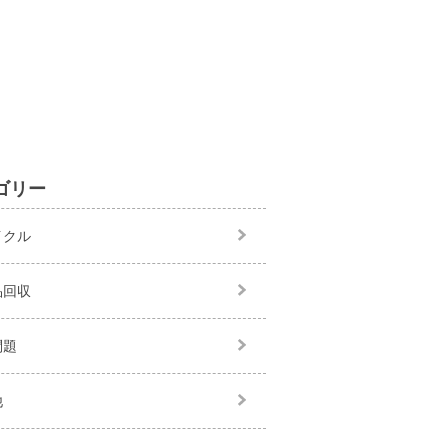
ゴリー
イクル
品回収
問題
他