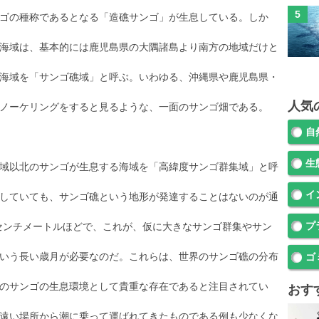
ゴの種称であるとなる「造礁サンゴ」が生息している。しか
海域は、基本的には鹿児島県の大隅諸島より南方の地域だけと
海域を「サンゴ礁域」と呼ぶ。いわゆる、沖縄県や鹿児島県・
人気
ノーケリングをすると見るような、一面のサンゴ畑である。
自
生
域以北のサンゴが生息する海域を「高緯度サンゴ群集域」と呼
イ
していても、サンゴ礁という地形が発達することはないのが通
プ
センチメートルほどで、これが、仮に大きなサンゴ群集やサン
いう長い歳月が必要なのだ。これらは、世界のサンゴ礁の分布
ゴ
のサンゴの生息環境として貴重な存在であると注目されてい
おす
遠い場所から潮に乗って運ばれてきたものである例も少なくな