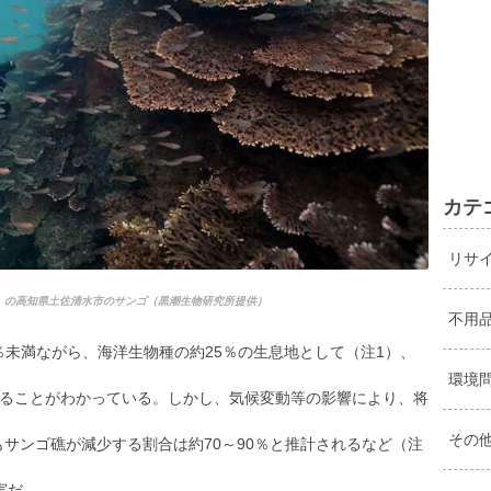
カテ
リサ
」の高知県土佐清水市のサンゴ（黒潮生物研究所提供）
不用
％未満ながら、海洋生物種の約25％の生息地として（注1）、
環境
ることがわかっている。しかし、気候変動等の影響により、将
その
もサンゴ礁が減少する割合は約70～90％と推計されるなど（注
実だ。