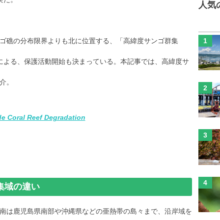
人気
ゴ礁の分布限界よりも北に位置する、「高緯度サンゴ群集
による、保護活動開始も決まっている。本記事では、高緯度サ
介。
e Coral Reef Degradation
集域の違い
南は鹿児島県南部や沖縄県などの亜熱帯の島々まで、沿岸域を