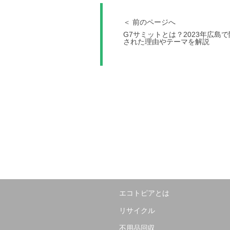
＜ 前のページへ
G7サミットとは？2023年広島
された理由やテーマを解説
エコトピアとは
リサイクル
不用品回収