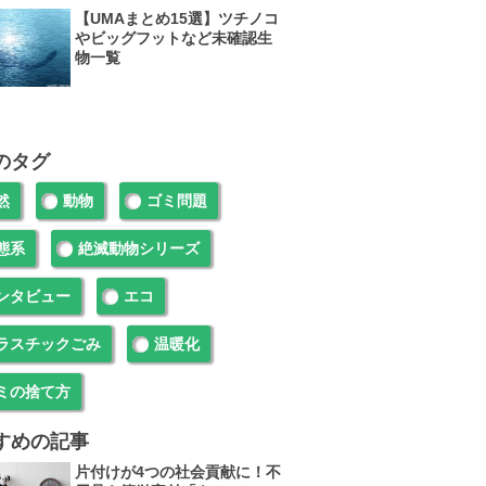
【UMAまとめ15選】ツチノコ
やビッグフットなど未確認生
物一覧
のタグ
然
動物
ゴミ問題
態系
絶滅動物シリーズ
ンタビュー
エコ
ラスチックごみ
温暖化
ミの捨て方
すめの記事
片付けが4つの社会貢献に！不