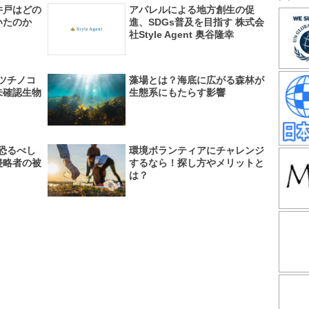
井戸はどの
アパレルによる地方創生の促
いたのか
進、SDGs普及を目指す 株式会
社Style Agent 奥谷隆幸
】ツチノコ
藻場とは？海底に広がる森林が
未確認生物
生態系にもたらす影響
】恐るべし
環境ボランティアにチャレンジ
侵略者の被
するなら！探し方やメリットと
は？