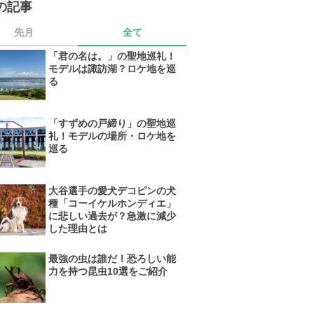
の記事
先月
全て
「君の名は。」の聖地巡礼！
モデルは諏訪湖？ロケ地を巡
る
「すずめの戸締り」の聖地巡
礼！モデルの場所・ロケ地を
巡る
大谷選手の愛犬デコピンの犬
種「コーイケルホンディエ」
に悲しい過去が？急激に減少
した理由とは
最強の虫は誰だ！恐ろしい能
力を持つ昆虫10選をご紹介