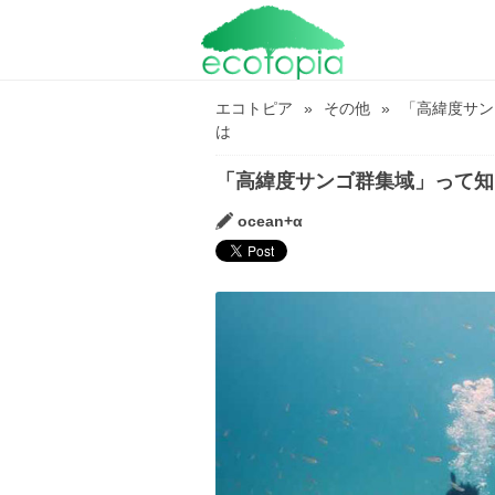
エコトピア
その他
「高緯度サン
は
「高緯度サンゴ群集域」って知
ocean+α