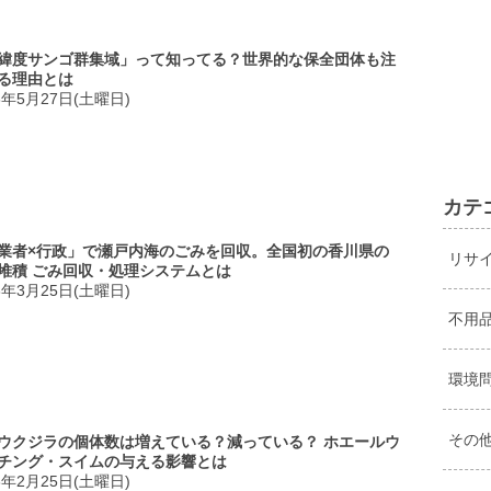
緯度サンゴ群集域」って知ってる？世界的な保全団体も注
る理由とは
3年5月27日(土曜日)
カテ
業者×行政」で瀬戸内海のごみを回収。全国初の香川県の
リサ
堆積 ごみ回収・処理システムとは
3年3月25日(土曜日)
不用
環境
その
ウクジラの個体数は増えている？減っている？ ホエールウ
チング・スイムの与える影響とは
3年2月25日(土曜日)