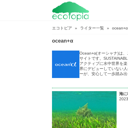
エコトピア
ライター一覧
ocean+α
ocean+α
Ocean+α(オーシャナ
サイトです。SUSTAINABL
アクティブに水中世界を楽
界にデビューしていない人
ーが、安心して一歩踏み出
海に
202