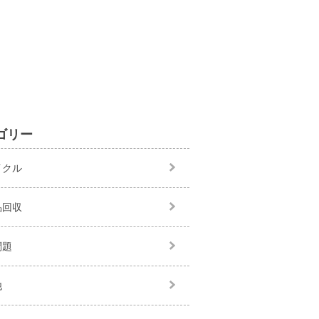
ゴリー
イクル
品回収
問題
他