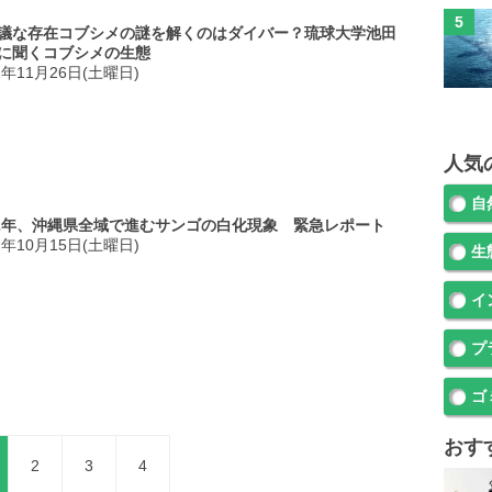
議な存在コブシメの謎を解くのはダイバー？琉球大学池田
に聞くコブシメの生態
2年11月26日(土曜日)
人気
自
22年、沖縄県全域で進むサンゴの白化現象 緊急レポート
2年10月15日(土曜日)
生
イ
プ
ゴ
おす
2
3
4