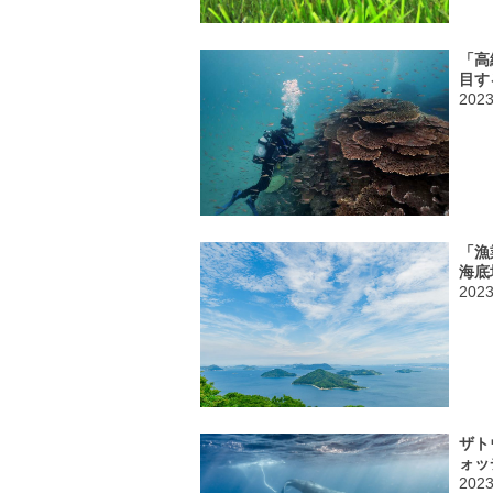
「高
目す
202
「漁
海底
202
ザト
ォッ
202