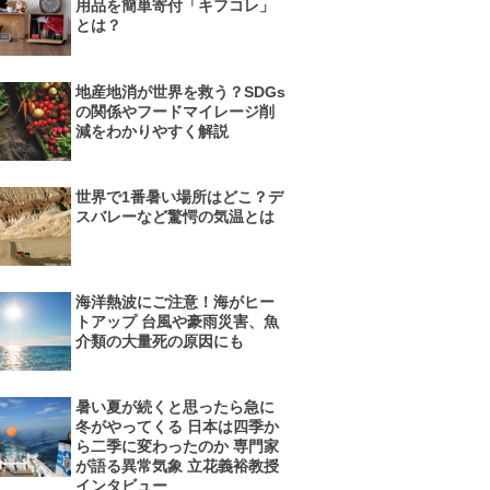
用品を簡単寄付「キフコレ」
とは？
地産地消が世界を救う？SDGs
の関係やフードマイレージ削
減をわかりやすく解説
世界で1番暑い場所はどこ？デ
スバレーなど驚愕の気温とは
海洋熱波にご注意！海がヒー
トアップ 台風や豪雨災害、魚
介類の大量死の原因にも
暑い夏が続くと思ったら急に
冬がやってくる 日本は四季か
ら二季に変わったのか 専門家
が語る異常気象 立花義裕教授
インタビュー