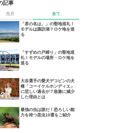
の記事
先月
全て
「君の名は。」の聖地巡礼！
モデルは諏訪湖？ロケ地を巡
る
「すずめの戸締り」の聖地巡
礼！モデルの場所・ロケ地を
巡る
大谷選手の愛犬デコピンの犬
種「コーイケルホンディエ」
に悲しい過去が？急激に減少
した理由とは
最強の虫は誰だ！恐ろしい能
力を持つ昆虫10選をご紹介