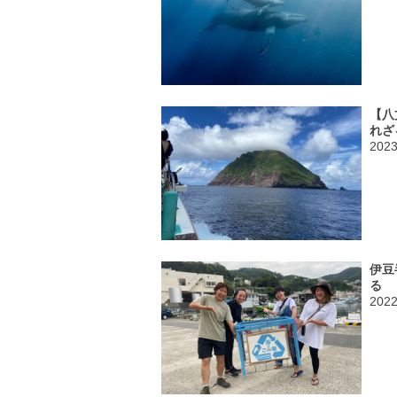
【八
れざ
202
伊豆
る
202