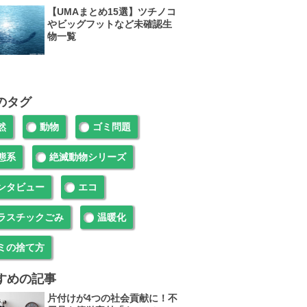
【UMAまとめ15選】ツチノコ
やビッグフットなど未確認生
物一覧
のタグ
然
動物
ゴミ問題
態系
絶滅動物シリーズ
ンタビュー
エコ
ラスチックごみ
温暖化
ミの捨て方
すめの記事
片付けが4つの社会貢献に！不