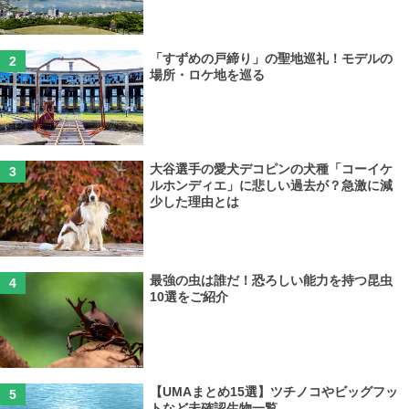
「すずめの戸締り」の聖地巡礼！モデルの
場所・ロケ地を巡る
大谷選手の愛犬デコピンの犬種「コーイケ
ルホンディエ」に悲しい過去が？急激に減
少した理由とは
最強の虫は誰だ！恐ろしい能力を持つ昆虫
10選をご紹介
【UMAまとめ15選】ツチノコやビッグフッ
トなど未確認生物一覧