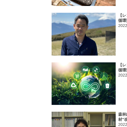
【レ
循環
202
【レ
循環
202
森林
材“
202