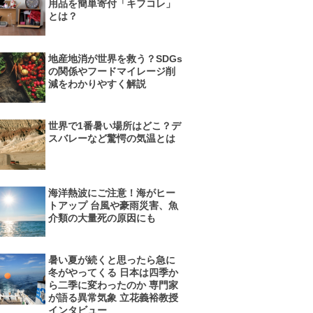
用品を簡単寄付「キフコレ」
とは？
地産地消が世界を救う？SDGs
の関係やフードマイレージ削
減をわかりやすく解説
世界で1番暑い場所はどこ？デ
スバレーなど驚愕の気温とは
海洋熱波にご注意！海がヒー
トアップ 台風や豪雨災害、魚
介類の大量死の原因にも
暑い夏が続くと思ったら急に
冬がやってくる 日本は四季か
ら二季に変わったのか 専門家
が語る異常気象 立花義裕教授
インタビュー