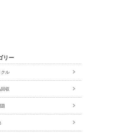
ゴリー
イクル
品回収
問題
他