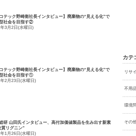
コテック野崎衛社長インタビュー】廃棄物の“見える化”で
型社会を目指す②
2年3月2日(水曜日)
カテ
コテック野崎衛社長インタビュー】廃棄物の“見える化”で
リサ
型社会を目指す①
2年2月23日(水曜日)
不用
環境
その
総研 山田氏インタビュー、高付加価値製品を生み出す新素
改質リグニン”
2年1月26日(水曜日)