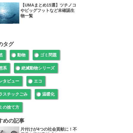
【UMAまとめ15選】ツチノコ
やビッグフットなど未確認生
物一覧
のタグ
然
動物
ゴミ問題
態系
絶滅動物シリーズ
ンタビュー
エコ
ラスチックごみ
温暖化
ミの捨て方
すめの記事
片付けが4つの社会貢献に！不