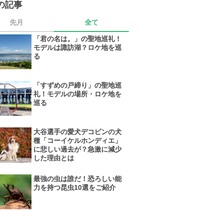
の記事
先月
全て
「君の名は。」の聖地巡礼！
モデルは諏訪湖？ロケ地を巡
る
「すずめの戸締り」の聖地巡
礼！モデルの場所・ロケ地を
巡る
大谷選手の愛犬デコピンの犬
種「コーイケルホンディエ」
に悲しい過去が？急激に減少
した理由とは
最強の虫は誰だ！恐ろしい能
力を持つ昆虫10選をご紹介