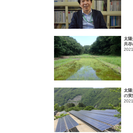
太陽
共存
202
太陽
の実
202