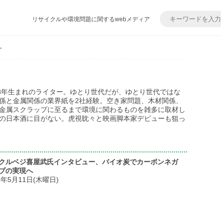
リサイクルや環境問題に関するwebメディア
一
88年生まれのライター。ゆとり世代だが、ゆとり世代ではな
係と金属関係の業界紙を2社経験。空き家問題、木材関係、
金属スクラップに至るまで環境に関わるものを雑多に取材し
の日本酒に目がない。虎視眈々と映画脚本家デビューも狙っ
クルベジ喜屋武氏インタビュー、バイオ炭でカーボンネガ
ブの実現へ
3年5月11日(木曜日)