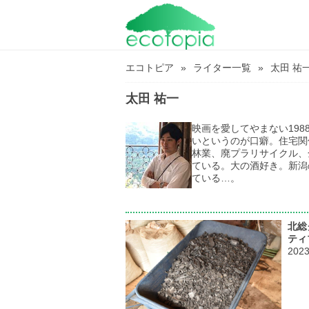
エコトピア
ライター一覧
太田 祐
太田 祐一
映画を愛してやまない19
いというのが口癖。住宅関
林業、廃プラリサイクル、
ている。大の酒好き。新潟
ている…。
北総
ティ
202