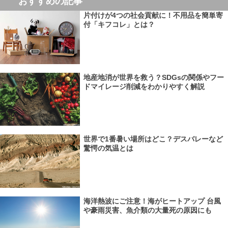
おすすめの記事
片付けが4つの社会貢献に！不用品を簡単寄
付「キフコレ」とは？
地産地消が世界を救う？SDGsの関係やフー
ドマイレージ削減をわかりやすく解説
世界で1番暑い場所はどこ？デスバレーなど
驚愕の気温とは
海洋熱波にご注意！海がヒートアップ 台風
や豪雨災害、魚介類の大量死の原因にも