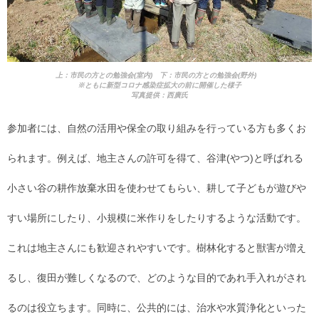
上：市民の方との勉強会(室内) 下：市民の方との勉強会(野外)
※ともに新型コロナ感染症拡大の前に開催した様子
写真提供：西廣氏
参加者には、自然の活用や保全の取り組みを行っている方も多くお
られます。例えば、地主さんの許可を得て、谷津(やつ)と呼ばれる
小さい谷の耕作放棄水田を使わせてもらい、耕して子どもが遊びや
すい場所にしたり、小規模に米作りをしたりするような活動です。
これは地主さんにも歓迎されやすいです。樹林化すると獣害が増え
るし、復田が難しくなるので、どのような目的であれ手入れがされ
るのは役立ちます。同時に、公共的には、治水や水質浄化といった