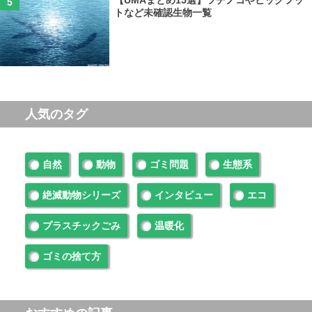
トなど未確認生物一覧
人気のタグ
自然
動物
ゴミ問題
生態系
絶滅動物シリーズ
インタビュー
エコ
プラスチックごみ
温暖化
ゴミの捨て方