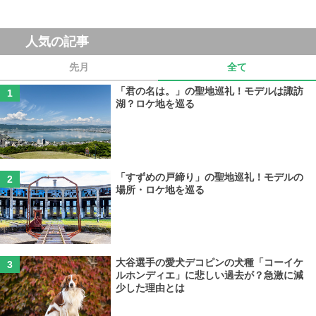
人気の記事
先月
全て
「君の名は。」の聖地巡礼！モデルは諏訪
湖？ロケ地を巡る
「すずめの戸締り」の聖地巡礼！モデルの
場所・ロケ地を巡る
大谷選手の愛犬デコピンの犬種「コーイケ
ルホンディエ」に悲しい過去が？急激に減
少した理由とは