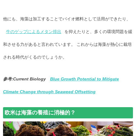
他にも、海藻は加工することでバイオ燃料として活用ができたり、
牛のゲップによるメタン排出
を抑えたりと、多くの環境問題を緩
和させる力があると言われています。 これからは海藻が熱心に栽培
される時代がくるのでしょうか。
参考:Current Biology
Blue Growth Potential to Mitigate
Climate Change through Seaweed Offsetting
欧米は海藻の養殖に消極的？