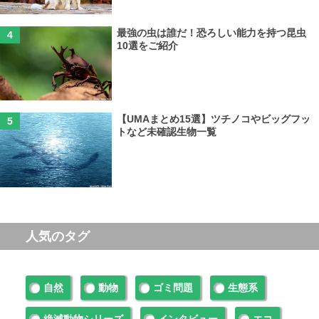
最強の虫は誰だ！恐ろしい能力を持つ昆虫
10選をご紹介
【UMAまとめ15選】ツチノコやビッグフッ
トなど未確認生物一覧
人気のタグ
自然
動物
ゴミ問題
生態系
絶滅動物シリーズ
インタビュー
エコ