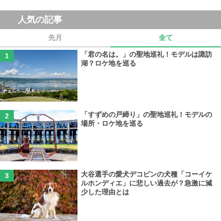
人気の記事
先月
全て
「君の名は。」の聖地巡礼！モデルは諏訪
湖？ロケ地を巡る
「すずめの戸締り」の聖地巡礼！モデルの
場所・ロケ地を巡る
大谷選手の愛犬デコピンの犬種「コーイケ
ルホンディエ」に悲しい過去が？急激に減
少した理由とは