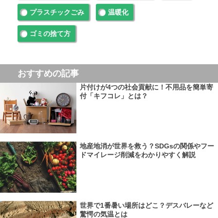
プラスチックごみ
温暖化
ゴミの捨て方
おすすめの記事
片付けが4つの社会貢献に！不用品を簡単寄
付「キフコレ」とは？
地産地消が世界を救う？SDGsの関係やフー
ドマイレージ削減をわかりやすく解説
世界で1番暑い場所はどこ？デスバレーなど
驚愕の気温とは