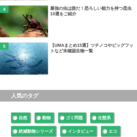
最強の虫は誰だ！恐ろしい能力を持つ昆虫
10選をご紹介
【UMAまとめ15選】ツチノコやビッグフッ
トなど未確認生物一覧
人気のタグ
自然
動物
ゴミ問題
生態系
絶滅動物シリーズ
インタビュー
エコ