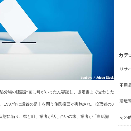
カテ
リサ
不用
処分場の建設計画に町がいったん容認し、協定書まで交わした
環境
。1997年に設置の是非を問う住民投票が実施され、投票者の8
)状態に陥り、県と町、業者が話し合いの末、業者が「白紙撤
その