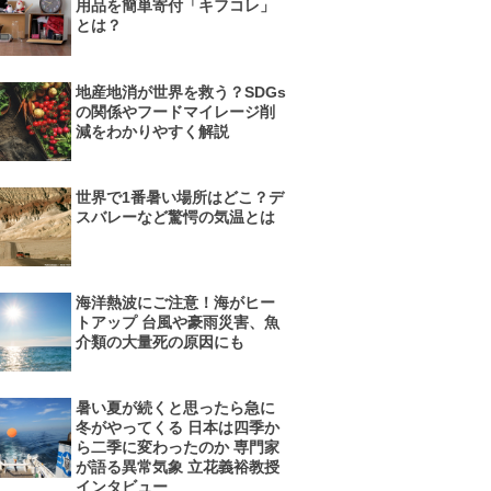
用品を簡単寄付「キフコレ」
とは？
地産地消が世界を救う？SDGs
の関係やフードマイレージ削
減をわかりやすく解説
世界で1番暑い場所はどこ？デ
スバレーなど驚愕の気温とは
海洋熱波にご注意！海がヒー
トアップ 台風や豪雨災害、魚
介類の大量死の原因にも
暑い夏が続くと思ったら急に
冬がやってくる 日本は四季か
ら二季に変わったのか 専門家
が語る異常気象 立花義裕教授
インタビュー