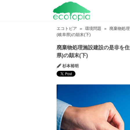
エコトピア
環境問題
廃棄物処理
(岐阜県)の顛末(下)
廃棄物処理施設建設の是非を住
県)の顛末(下)
杉本裕明