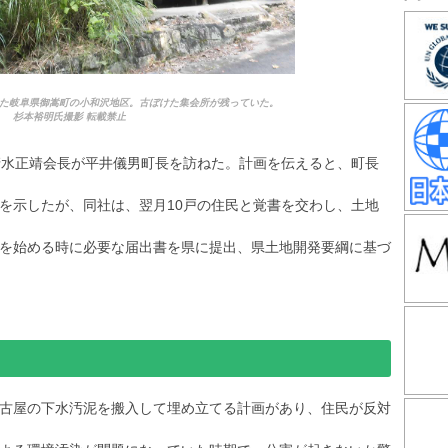
た岐阜県御嵩町の小和沢地区。古ぼけた集会所が残っていた。
杉本裕明氏撮影 転載禁止
清水正靖会長が平井儀男町長を訪ねた。計画を伝えると、町長
を示したが、同社は、翌月10戸の住民と覚書を交わし、土地
を始める時に必要な届出書を県に提出、県土地開発要綱に基づ
古屋の下水汚泥を搬入して埋め立てる計画があり、住民が反対