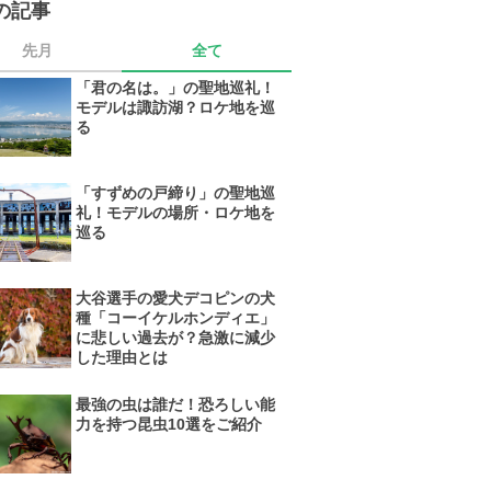
の記事
先月
全て
「君の名は。」の聖地巡礼！
モデルは諏訪湖？ロケ地を巡
る
「すずめの戸締り」の聖地巡
礼！モデルの場所・ロケ地を
巡る
大谷選手の愛犬デコピンの犬
種「コーイケルホンディエ」
に悲しい過去が？急激に減少
した理由とは
最強の虫は誰だ！恐ろしい能
力を持つ昆虫10選をご紹介