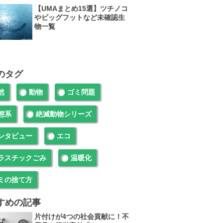
【UMAまとめ15選】ツチノコ
やビッグフットなど未確認生
物一覧
のタグ
然
動物
ゴミ問題
態系
絶滅動物シリーズ
ンタビュー
エコ
ラスチックごみ
温暖化
ミの捨て方
すめの記事
片付けが4つの社会貢献に！不