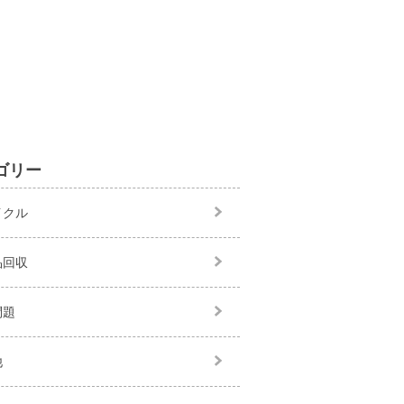
ゴリー
イクル
品回収
問題
他