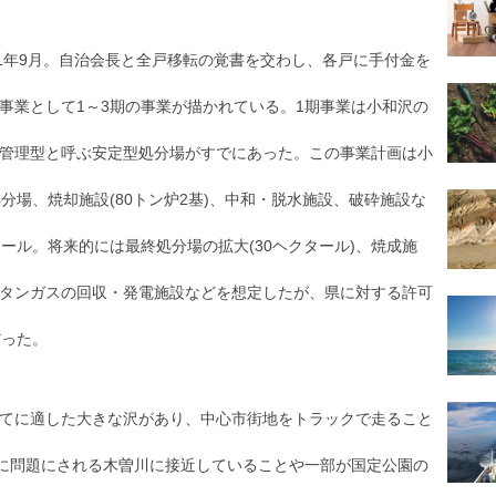
91年9月。自治会長と全戸移転の覚書を交わし、各戸に手付金を
事業として1～3期の事業が描かれている。1期事業は小和沢の
管理型と呼ぶ安定型処分場がすでにあった。この事業計画は小
分場、焼却施設(80トン炉2基)、中和・脱水施設、破砕施設な
ール。将来的には最終処分場の拡大(30ヘクタール)、焼成施
タンガスの回収・発電施設などを想定したが、県に対する許可
だった。
てに適した大きな沢があり、中心市街地をトラックで走ること
後に問題にされる木曽川に接近していることや一部が国定公園の