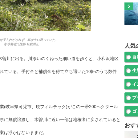
は手入れがされず、草が生い茂っていた。
杉本裕明氏撮影 転載禁止
人気
自
木曽川に出る。川添いのくねった細い道を歩くと、小和沢地区
生
れている。手付金と補償金を得て立ち退いた10軒のうち数件
イ
プ
(岐阜県可児市、現フィルテック)がこの一帯200ヘクタール
ゴ
県に無償譲渡し、木曽川に近い一部は地権者に戻されていると
おす
案は浮かばないままだ。