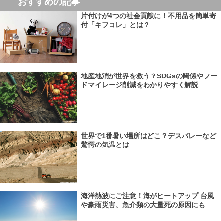
おすすめの記事
片付けが4つの社会貢献に！不用品を簡単寄
付「キフコレ」とは？
地産地消が世界を救う？SDGsの関係やフー
ドマイレージ削減をわかりやすく解説
世界で1番暑い場所はどこ？デスバレーなど
驚愕の気温とは
海洋熱波にご注意！海がヒートアップ 台風
や豪雨災害、魚介類の大量死の原因にも