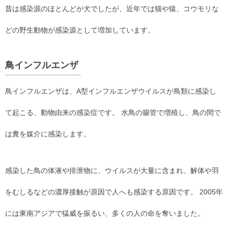
昔は感染源のほとんどが犬でしたが、近年では猫や猿、コウモリな
どの野生動物が感染源として増加しています。
鳥インフルエンザ
鳥インフルエンザは、A型インフルエンザウイルスが鳥類に感染し
て起こる、動物由来の感染症です。 水鳥の腸管で増殖し、鳥の間で
は糞を媒介に感染します。
感染した鳥の体液や排泄物に、ウイルスが大量に含まれ、解体や羽
をむしるなどの濃厚接触が原因で人へも感染する原因です。 2005年
には東南アジアで猛威を振るい、多くの人の命を奪いました。