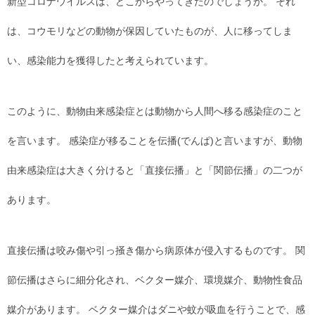
新型コロナウイルスは、どこからやってきたのでしょうか。 それ
は、コウモリなどの動物が保因していたものが、人に移ってしま
い、感染能力を獲得したと考えられています。
このように、動物由来感染症とは動物から人間へ移る感染症のこと
を言います。 感染症が移ることを伝播(でんぱ)と言いますが、動物
由来感染症は大きく分けると「直接伝播」と「関節伝播」の二つが
あります。
直接伝播は咬み傷や引っ掻き傷から病原体が侵入するものです。 関
節伝播はさらに細分化され、ベクター媒介、環境媒介、動物性食品
媒介があります。 ベクター媒介はダニや蚊が吸血を行うことで、感