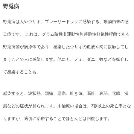
野兎病
野兎病は人やウサギ、プレーリードッグに感染する、動物由来の感
染症です。 これは、グラム陰性非運動性無芽胞性好気性桿菌である
野兎病菌が病原体であり、感染したウサギの血液や肉に接触してし
まうことで人に感染します。他にも、ノミ、ダニ、蚊などを媒介し
て感染することも。
感染すると、波状熱、頭痛、悪寒、吐き気、嘔吐、衰弱、化膿、潰
瘍などの症状が見られます。未治療の場合は、3割以上の死亡率とな
りますが、適切に治療することでほとんどは回復します。