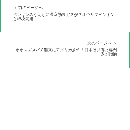
＜ 前のページへ
ペンギンのうんちに温室効果ガスが？オウサマペンギン
と環境問題
次のページへ ＞
オオスズメバチ襲来にアメリカ恐怖！日本は共存と専門
家が指摘