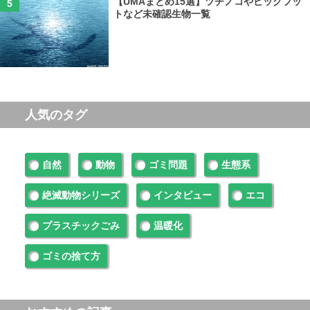
【UMAまとめ15選】ツチノコやビッグフッ
トなど未確認生物一覧
人気のタグ
自然
動物
ゴミ問題
生態系
絶滅動物シリーズ
インタビュー
エコ
プラスチックごみ
温暖化
ゴミの捨て方