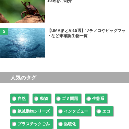
10選をご紹介
【UMAまとめ15選】ツチノコやビッグフッ
トなど未確認生物一覧
人気のタグ
自然
動物
ゴミ問題
生態系
絶滅動物シリーズ
インタビュー
エコ
プラスチックごみ
温暖化