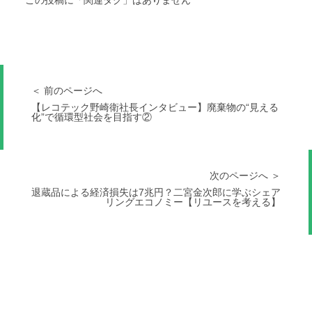
＜ 前のページへ
【レコテック野崎衛社長インタビュー】廃棄物の“見える
化”で循環型社会を目指す②
次のページへ ＞
退蔵品による経済損失は7兆円？二宮金次郎に学ぶシェア
リングエコノミー【リユースを考える】