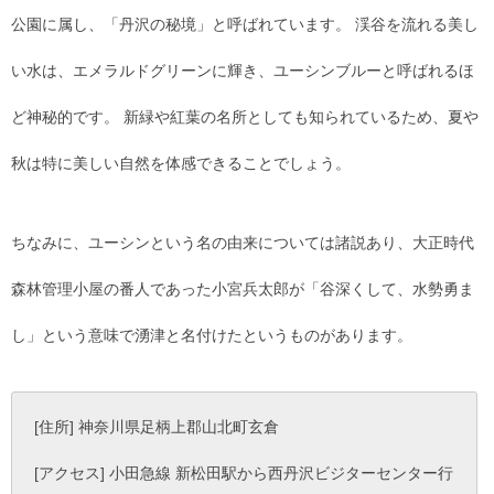
公園に属し、「丹沢の秘境」と呼ばれています。 渓谷を流れる美し
い水は、エメラルドグリーンに輝き、ユーシンブルーと呼ばれるほ
ど神秘的です。 新緑や紅葉の名所としても知られているため、夏や
秋は特に美しい自然を体感できることでしょう。
ちなみに、ユーシンという名の由来については諸説あり、大正時代
森林管理小屋の番人であった小宮兵太郎が「谷深くして、水勢勇ま
し」という意味で湧津と名付けたというものがあります。
[住所] 神奈川県足柄上郡山北町玄倉
[アクセス] 小田急線 新松田駅から西丹沢ビジターセンター行