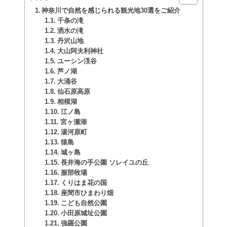
神奈川で自然を感じられる観光地30選をご紹介
千条の滝
洒水の滝
丹沢山地
大山阿夫利神社
ユーシン渓谷
芦ノ湖
大涌谷
仙石原高原
相模湖
江ノ島
宮ヶ瀬湖
湯河原町
猿島
城ヶ島
長井海の手公園 ソレイユの丘
服部牧場
くりはま花の国
座間市ひまわり畑
こども自然公園
小田原城址公園
強羅公園