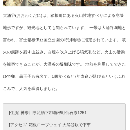
大涌谷(おおわくだに)は、箱根町にある火山性地すべりによる崩壊
地形ですが、観光地としても知られています。 一帯は大涌谷園地と
言われ、富士箱根伊豆国立公園の特別地域に指定されています。 噴
火の痕跡を残す山並み、白煙を吹き上げる噴気孔など、火山の活動
を観察できることが、大涌谷の醍醐味です。 地熱を利用してできた
ゆで卵、黒玉子も有名で、1個食べると7年寿命が延びるというふれ
こみで、人気を獲得しました。
[住所] 神奈川県足柄下郡箱根町仙石原1251
[アクセス] 箱根ロープウェイ 大涌谷駅で下車