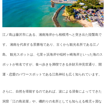
江ノ島は藤沢市にある、湘南海岸から相模湾へと突き出た陸繋島で
す。 湘南を代表する景勝地であり、古くから観光名所である江ノ
島。 観光スポットは、七里ヶ浜海岸や稲村ヶ崎海岸といった海のス
ポットが有名ですが、食べ歩きを満喫できる弁財天仲見世通り、開
運・恋愛のパワースポットである江島神社も広く知られています。
さらに、自然を堪能するのであれば、波による浸食によってできた
洞窟「江の島岩屋」や、磯釣りの名所としても知らえる稚児ヶ淵な