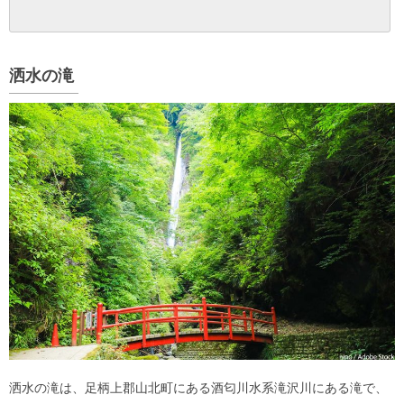
洒水の滝
洒水の滝は、足柄上郡山北町にある酒匂川水系滝沢川にある滝で、