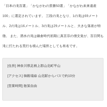
「日本の滝百選」「かながわの景勝50選」「かながわ未来遺産
100」に選定されています。 三段の滝となり、1の滝は69メート
ル、2の滝は16メートル、3の滝は29メートルと、大きな落差が特
徴。 また、洒水の滝は鎌倉時代初期に真言宗の僧文覚が、百日間も
滝に打たれる荒行を積んだ場所としても有名です。
[住所] 神奈川県足柄上郡山北町平山
[アクセス] 御殿場線 山北駅からバスで約10分
[営業時間] 散策自由