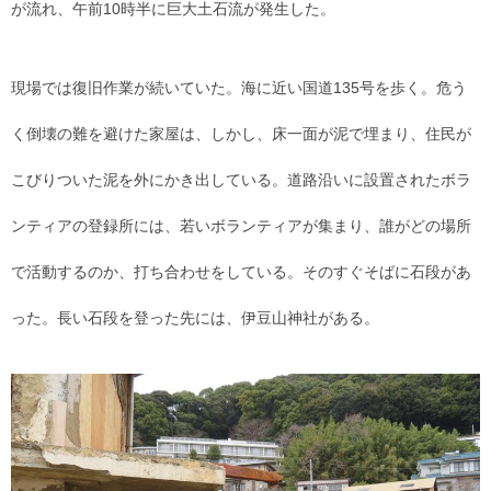
が流れ、午前10時半に巨大土石流が発生した。
現場では復旧作業が続いていた。海に近い国道135号を歩く。危う
く倒壊の難を避けた家屋は、しかし、床一面が泥で埋まり、住民が
こびりついた泥を外にかき出している。道路沿いに設置されたボラ
ンティアの登録所には、若いボランティアが集まり、誰がどの場所
で活動するのか、打ち合わせをしている。そのすぐそばに石段があ
った。長い石段を登った先には、伊豆山神社がある。