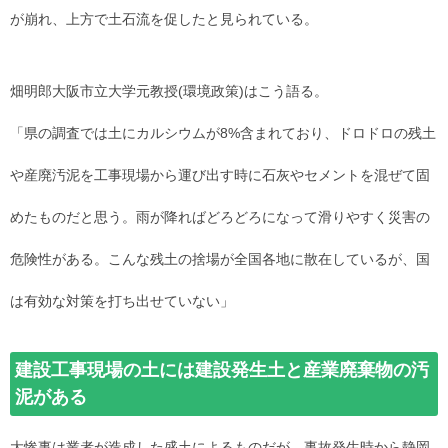
が崩れ、上方で土石流を促したと見られている。
畑明郎大阪市立大学元教授(環境政策)はこう語る。
「県の調査では土にカルシウムが8%含まれており、ドロドロの残土
や産廃汚泥を工事現場から運び出す時に石灰やセメントを混ぜて固
めたものだと思う。雨が降ればどろどろになって滑りやすく災害の
危険性がある。こんな残土の捨場が全国各地に散在しているが、国
は有効な対策を打ち出せていない」
建設工事現場の土には建設発生土と産業廃棄物の汚
泥がある
大惨事は業者が造成した盛土によるものだが、事故発生時から静岡