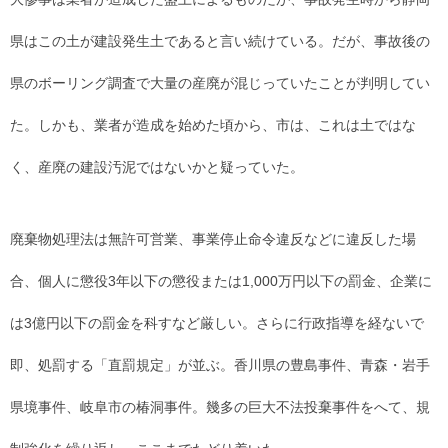
県はこの土が建設発生土であると言い続けている。だが、事故後の
県のボーリング調査で大量の産廃が混じっていたことが判明してい
た。しかも、業者が造成を始めた頃から、市は、これは土ではな
く、産廃の建設汚泥ではないかと疑っていた。
廃棄物処理法は無許可営業、事業停止命令違反などに違反した場
合、個人に懲役3年以下の懲役または1,000万円以下の罰金、企業に
は3億円以下の罰金を科すなど厳しい。さらに行政指導を経ないで
即、処罰する「直罰規定」が並ぶ。香川県の豊島事件、青森・岩手
県境事件、岐阜市の椿洞事件。幾多の巨大不法投棄事件をへて、規