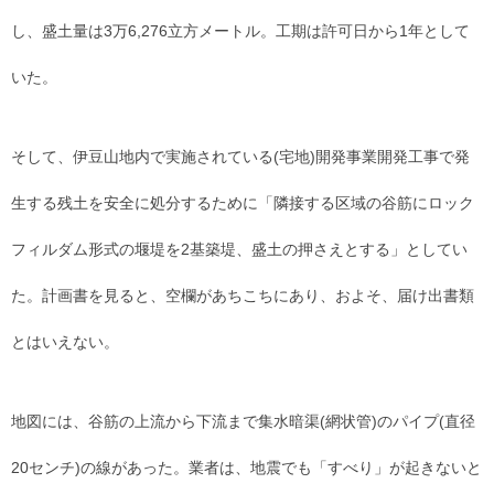
し、盛土量は3万6,276立方メートル。工期は許可日から1年として
いた。
そして、伊豆山地内で実施されている(宅地)開発事業開発工事で発
生する残土を安全に処分するために「隣接する区域の谷筋にロック
フィルダム形式の堰堤を2基築堤、盛土の押さえとする」としてい
た。計画書を見ると、空欄があちこちにあり、およそ、届け出書類
とはいえない。
地図には、谷筋の上流から下流まで集水暗渠(網状管)のパイプ(直径
20センチ)の線があった。業者は、地震でも「すべり」が起きないと