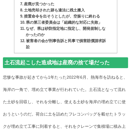
産廃が見つかった
土地売却された跡も違法に残土搬入
措置命令を出そうとしたが、空振りに終わる
県の第三者委員会は「組織的な対応に失敗」
なぜ、県は砂防指定地に指定し、開発規制しな
かったのか
被害者の会が刑事告訴と民事で損害賠償請求訴
訟
土石流起こした造成地は産廃の捨て場だった
悲惨な事故が起きてから1年たった2022年6月、熱海市を訪ねると、
海岸の一角で、埋め立て事業が行われていた。土石流となって流れ
た土砂を回収し、それを分離し、使える土砂を海岸の埋め立てに使
おうというのだ。荷台に土を詰めたフレコンバッグを載せたトラッ
クが埋め立て工事に到着すると、それをクレーンで集積場に積み上