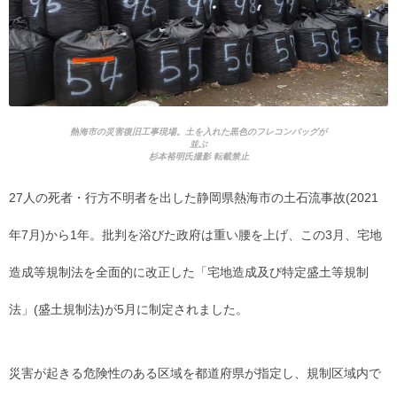
熱海市の災害復旧工事現場。土を入れた黒色のフレコンバッグが
並ぶ
杉本裕明氏撮影 転載禁止
27人の死者・行方不明者を出した静岡県熱海市の土石流事故(2021
年7月)から1年。批判を浴びた政府は重い腰を上げ、この3月、宅地
造成等規制法を全面的に改正した「宅地造成及び特定盛土等規制
法」(盛土規制法)が5月に制定されました。
災害が起きる危険性のある区域を都道府県が指定し、規制区域内で