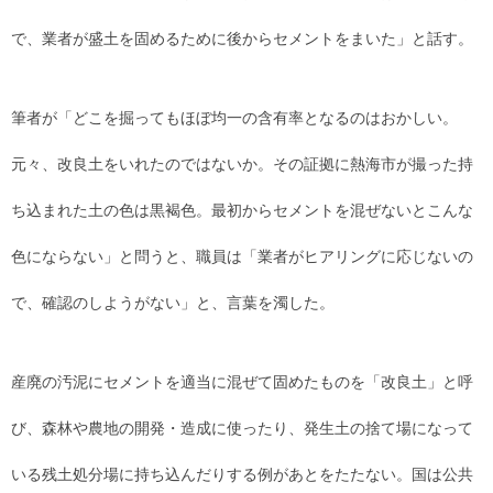
で、業者が盛土を固めるために後からセメントをまいた」と話す。
筆者が「どこを掘ってもほぼ均一の含有率となるのはおかしい。
元々、改良土をいれたのではないか。その証拠に熱海市が撮った持
ち込まれた土の色は黒褐色。最初からセメントを混ぜないとこんな
色にならない」と問うと、職員は「業者がヒアリングに応じないの
で、確認のしようがない」と、言葉を濁した。
産廃の汚泥にセメントを適当に混ぜて固めたものを「改良土」と呼
び、森林や農地の開発・造成に使ったり、発生土の捨て場になって
いる残土処分場に持ち込んだりする例があとをたたない。国は公共