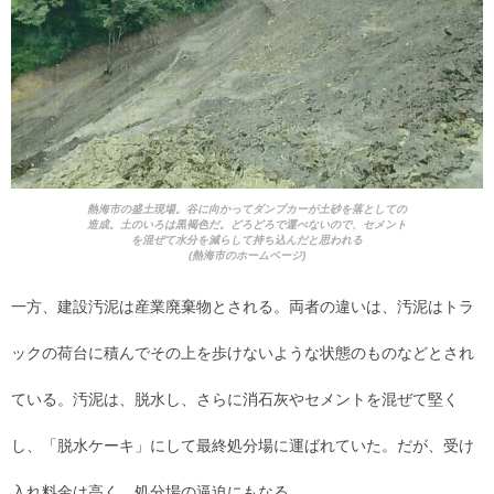
熱海市の盛土現場。谷に向かってダンプカーが土砂を落としての
造成。土のいろは黒褐色だ。どろどろで運べないので、セメント
を混ぜて水分を減らして持ち込んだと思われる
(熱海市のホームページ)
一方、建設汚泥は産業廃棄物とされる。両者の違いは、汚泥はトラ
ックの荷台に積んでその上を歩けないような状態のものなどとされ
ている。汚泥は、脱水し、さらに消石灰やセメントを混ぜて堅く
し、「脱水ケーキ」にして最終処分場に運ばれていた。だが、受け
入れ料金は高く、処分場の逼迫にもなる。