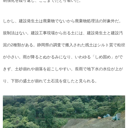
制強化を繰り返し、ここまでたどり着いた。
しかし、建設発生土は廃棄物でないから廃棄物処理法の対象外だ。
規制法はない。建設工事現場から出る土には、建設発生土と建設汚
泥の2種類がある。静岡県の調査で搬入された残土はシルト質で粒径
が小さい。雨が降るとぬかるみになり、いわゆる「しめ固め」がで
きず、土砂崩れや崩落を起こしやすい。長雨で地下水の水位が上が
り、下部の盛土が崩れて土石流を促したと見られる。