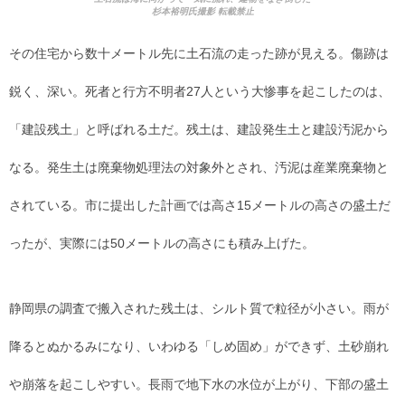
杉本裕明氏撮影 転載禁止
その住宅から数十メートル先に土石流の走った跡が見える。傷跡は
鋭く、深い。死者と行方不明者27人という大惨事を起こしたのは、
「建設残土」と呼ばれる土だ。残土は、建設発生土と建設汚泥から
なる。発生土は廃棄物処理法の対象外とされ、汚泥は産業廃棄物と
されている。市に提出した計画では高さ15メートルの高さの盛土だ
ったが、実際には50メートルの高さにも積み上げた。
静岡県の調査で搬入された残土は、シルト質で粒径が小さい。雨が
降るとぬかるみになり、いわゆる「しめ固め」ができず、土砂崩れ
や崩落を起こしやすい。長雨で地下水の水位が上がり、下部の盛土