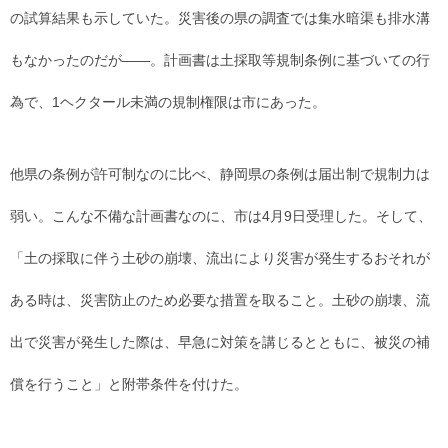
の試算結果も示していた。災害後の県の調査では集水暗渠も排水溝
もなかったのだが――。計画書は土採取等規制条例に基づいての行
為で、1ヘクタール未満の規制権限は市にあった。
他県の条例が許可制なのに比べ、静岡県の条例は届出制で規制力は
弱い。こんな不備な計画書なのに、市は4月9日受理した。そして、
「土の採取に伴う土砂の崩壊、流出により災害が発生するおそれが
ある時は、災害防止のため必要な措置を取ること。土砂の崩壊、流
出で災害が発生した際は、早急に対策を講じるとともに、被災の補
償を行うこと」と附帯条件を付けた。