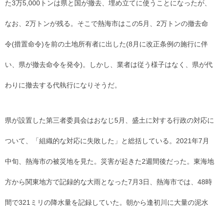
た3万5,000トンは県と国が撤去、埋め立てに使うことになったが、
なお、2万トンが残る。そこで熱海市はこの5月、2万トンの撤去命
令(措置命令)を前の土地所有者に出した(8月に改正条例の施行に伴
い、県が撤去命令を発令)。しかし、業者は従う様子はなく、県が代
わりに撤去する代執行になりそうだ。
県が設置した第三者委員会はおなじ5月、盛土に対する行政の対応に
ついて、「組織的な対応に失敗した」と総括している。2021年7月
中旬、熱海市の被災地を見た。災害が起きた2週間後だった。東海地
方から関東地方で記録的な大雨となった7月3日、熱海市では、48時
間で321ミリの降水量を記録していた。朝から逢初川に大量の泥水