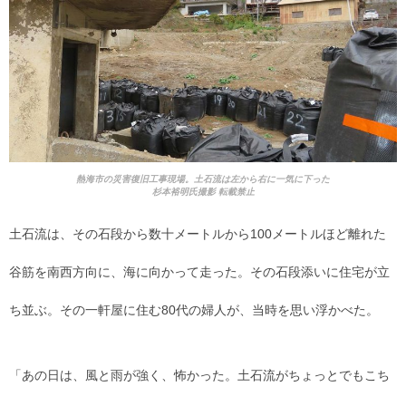
熱海市の災害復旧工事現場。土石流は左から右に一気に下った
杉本裕明氏撮影 転載禁止
土石流は、その石段から数十メートルから100メートルほど離れた
谷筋を南西方向に、海に向かって走った。その石段添いに住宅が立
ち並ぶ。その一軒屋に住む80代の婦人が、当時を思い浮かべた。
「あの日は、風と雨が強く、怖かった。土石流がちょっとでもこち