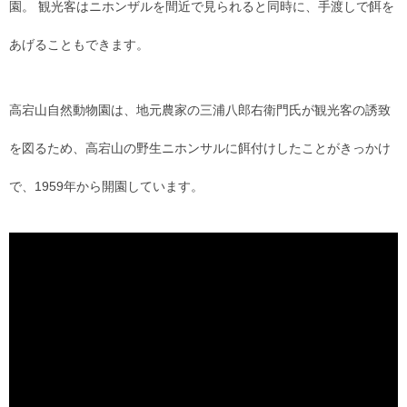
園。 観光客はニホンザルを間近で見られると同時に、手渡しで餌を
あげることもできます。
高宕山自然動物園は、地元農家の三浦八郎右衛門氏が観光客の誘致
を図るため、高宕山の野生ニホンサルに餌付けしたことがきっかけ
で、1959年から開園しています。