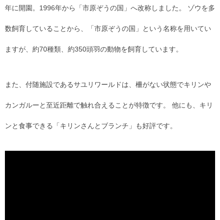
年に開園。1996年から「市原ぞうの国」へ改称しました。 ゾウを多
数飼育していることから、「市原ぞうの国」という名称を用いてい
ますが、約70種類、約350頭羽の動物を飼育しています。
また、付随施設であるサユリワールドは、柵がない状態でキリンや
カンガルーと至近距離で触れ合えることが特徴です。 他にも、キリ
ンと食事できる「キリンさんとブランチ」も好評です。