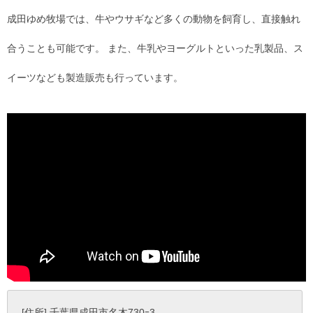
成田ゆめ牧場では、牛やウサギなど多くの動物を飼育し、直接触れ
合うことも可能です。 また、牛乳やヨーグルトといった乳製品、ス
イーツなども製造販売も行っています。
[住所] 千葉県成田市名木730ｰ3