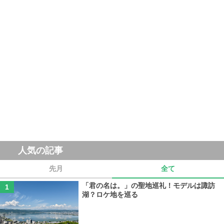
人気の記事
先月
全て
「君の名は。」の聖地巡礼！モデルは諏訪
湖？ロケ地を巡る