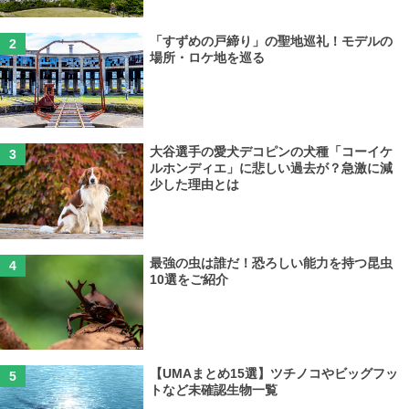
「すずめの戸締り」の聖地巡礼！モデルの
場所・ロケ地を巡る
大谷選手の愛犬デコピンの犬種「コーイケ
ルホンディエ」に悲しい過去が？急激に減
少した理由とは
最強の虫は誰だ！恐ろしい能力を持つ昆虫
10選をご紹介
【UMAまとめ15選】ツチノコやビッグフッ
トなど未確認生物一覧