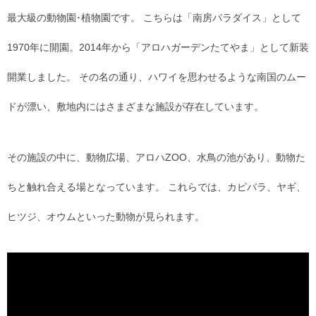
最大級の動物園･植物園です。 こちらは「南房パラダイス」として
1970年に開園。2014年から「アロハガーデンたてやま」として新装
開業しました。 その名の通り、ハワイを思わせるような南国のムー
ドが漂い、敷地内にはさまざまな施設が存在しています。
その施設の中に、動物広場、アロハZOO、水鳥の池があり、動物た
ちと触れ合える場となっています。 これらでは、カピバラ、ヤギ、
ヒツジ、オウムといった動物が見られます。