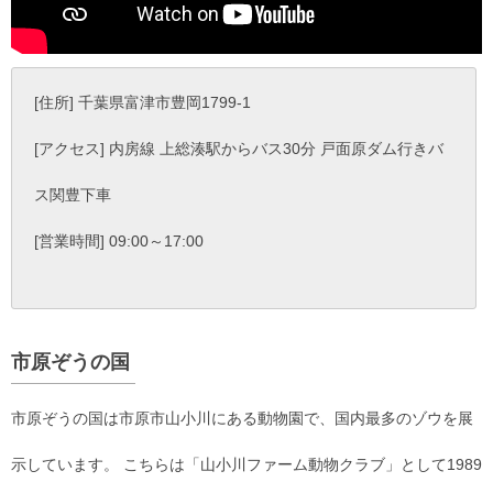
[住所] 千葉県富津市豊岡1799-1
[アクセス] 内房線 上総湊駅からバス30分 戸面原ダム行きバ
ス関豊下車
[営業時間] 09:00～17:00
市原ぞうの国
市原ぞうの国は市原市山小川にある動物園で、国内最多のゾウを展
示しています。 こちらは「山小川ファーム動物クラブ」として1989