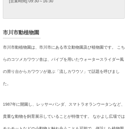
[営業時間] 09:30～16:30
市川市動植物園
市川市動植物園は、市川市にある市立動物園及び植物園です。 こち
らのコツメカワウソ舎は、パイプを用いたウォータースライダー風
の滑り台からカワウソが遊ぶ「流しカワウソ」で話題を呼びまし
た。
1987年に開園し、レッサーパンダ、スマトラオランウータンなど、
貴重な動物を飼育展示していることが特徴です。 なかよし広場では
モルモットなどの小動物と触れ合うことも可能で、併設した植物園