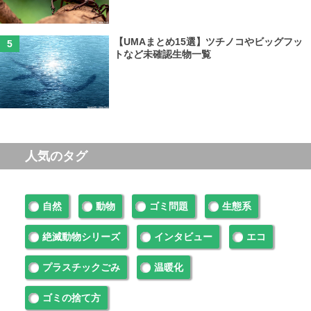
【UMAまとめ15選】ツチノコやビッグフッ
トなど未確認生物一覧
人気のタグ
自然
動物
ゴミ問題
生態系
絶滅動物シリーズ
インタビュー
エコ
プラスチックごみ
温暖化
ゴミの捨て方