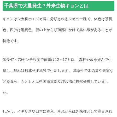
千葉県で大量発生？外来生物キョンとは
キョンはシカ科ホエジカ属に分類されるシカの一種で、体色は茶褐
色、四肢は黒褐色、眼の上から頭頂部にかけて黒い線があることが
特徴です。
体長47～70センチ程度で体重は12～17キロ。 森林や藪を好んで生
息し、群れは形成せず単独で生活します。 草食性で木の葉や果実な
どを食べ、もともとは中国南東部及び台湾に自然分布していまし
た。
しかし、イギリスや日本に移入。それからは外来種として注目され