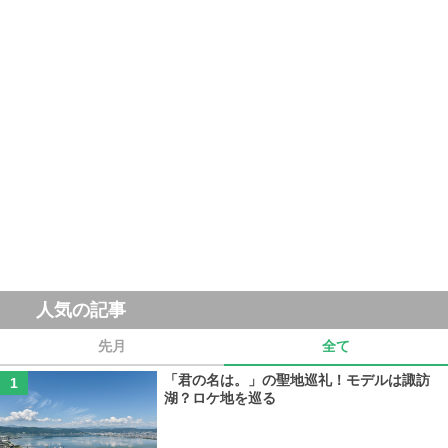
人気の記事
先月
全て
「君の名は。」の聖地巡礼！モデルは諏訪
湖？ロケ地を巡る