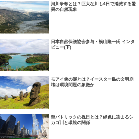
河川争奪とは？巨大な川も4日で消滅する驚
異の自然現象
日本自然保護協会参与・横山隆一氏 インタ
ビュー(下)
モアイ像の謎とは？イースター島の文明崩
壊は環境問題の象徴か
聖パトリックの祝日とは？緑色に染まるシ
カゴ川と環境の関係