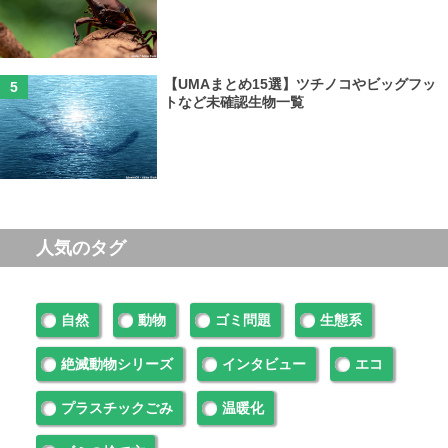
【UMAまとめ15選】ツチノコやビッグフッ
トなど未確認生物一覧
人気のタグ
自然
動物
ゴミ問題
生態系
絶滅動物シリーズ
インタビュー
エコ
プラスチックごみ
温暖化