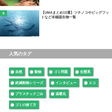
【UMAまとめ15選】ツチノコやビッグフッ
トなど未確認生物一覧
人気のタグ
自然
動物
ゴミ問題
生態系
絶滅動物シリーズ
インタビュー
エコ
プラスチックごみ
温暖化
ゴミの捨て方