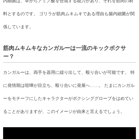
内細菌は、草からアミノ酸を合成する能力があり、それを筋肉の材
料とするのです。 ゴリラが筋肉ムキムキである理由も腸内細菌が関
係しています。
筋肉ムキムキなカンガルーは一流のキックボクサ
ー？
カンガルーは、両手を器用に繰り出して、殴り合いが可能です。 特
に発情期は喧嘩が目立ち、殴り合いに発展へ……。 たまにカンガル
ーをモチーフにしたキャラクターがボクシンググローブをはめてい
ることがありますが、このイメージが由来と言えるでしょう。