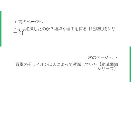
＜ 前のページへ
トキは絶滅したのか？経緯や理由を探る【絶滅動物シリ
ーズ】
次のページへ ＞
百獣の王ライオンは人によって激減していた【絶滅動物
シリーズ】