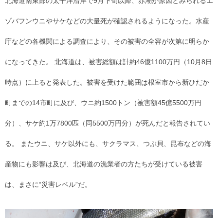
北海道南東部の太平洋沿岸で9月下旬以降、赤潮が原因とみられるエ
ゾバフンウニやサケなどの大量死が確認されるようになった。水産
庁などの各機関による調査により、その被害の全容が次第に明らか
になってきた。 北海道は、被害総額は計約46億1100万円（10月8日
時点）に上ると発表した。被害を受けた範囲は根室市から新ひだか
町までの14市町に及び、ウニ約1500トン（被害額45億5500万円
分）、サケ約1万7800匹（同5500万円分）が死んだと報告されてい
る。 またウニ、サケ以外にも、サクラマス、つぶ貝、昆布などの海
産物にも影響は及び、北海道の漁業者の方たちが受けている被害
は、まさに“災害レベル”だ。