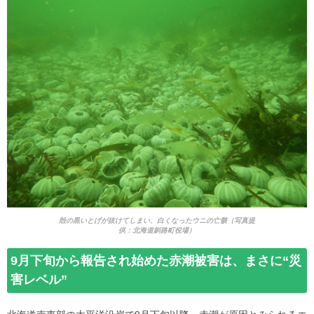
殻の黒いとげが抜けてしまい、白くなったウニの亡骸（写真提
供：北海道釧路町役場）
9月下旬から報告され始めた赤潮被害は、まさに“災
害レベル”