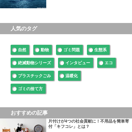
人気のタグ
自然
動物
ゴミ問題
生態系
絶滅動物シリーズ
インタビュー
エコ
プラスチックごみ
温暖化
ゴミの捨て方
おすすめの記事
片付けが4つの社会貢献に！不用品を簡単寄
付「キフコレ」とは？