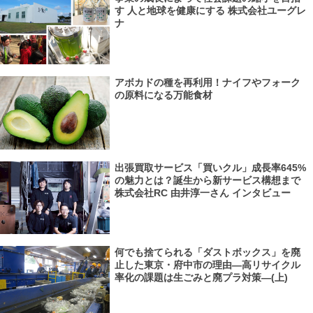
す 人と地球を健康にする 株式会社ユーグレ
ナ
アボカドの種を再利用！ナイフやフォーク
の原料になる万能食材
出張買取サービス「買いクル」成長率645%
の魅力とは？誕生から新サービス構想まで
株式会社RC 由井淳一さん インタビュー
何でも捨てられる「ダストボックス」を廃
止した東京・府中市の理由―高リサイクル
率化の課題は生ごみと廃プラ対策―(上)