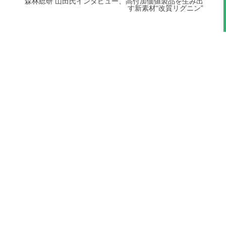
森林総研 山田氏インタビュー、高付加価値製品を生み出
す新素材“改質リグニン”