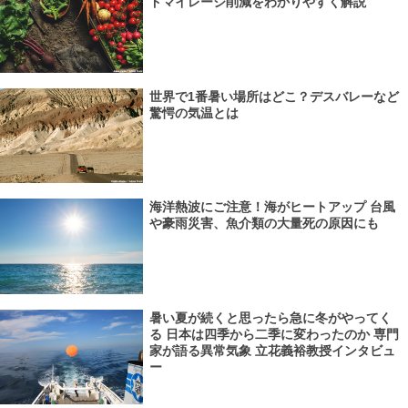
ドマイレージ削減をわかりやすく解説
世界で1番暑い場所はどこ？デスバレーなど
驚愕の気温とは
海洋熱波にご注意！海がヒートアップ 台風
や豪雨災害、魚介類の大量死の原因にも
暑い夏が続くと思ったら急に冬がやってく
る 日本は四季から二季に変わったのか 専門
家が語る異常気象 立花義裕教授インタビュ
ー