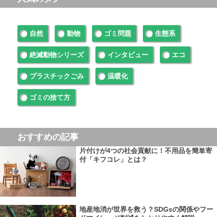
自然
動物
ゴミ問題
生態系
絶滅動物シリーズ
インタビュー
エコ
プラスチックごみ
温暖化
ゴミの捨て方
おすすめの記事
片付けが4つの社会貢献に！不用品を簡単寄
付「キフコレ」とは？
地産地消が世界を救う？SDGsの関係やフー