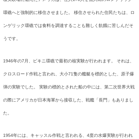
環礁へと強制的に移住させました。 移住させられた住民たちは、ロ
ンゲリック環礁では食料を調達することも難しく飢餓に苦しんだそ
うです。
1946年の7月、ビキニ環礁で最初の核実験が行われます。 それは、
クロスロード作戦と言われ、大小71隻の艦艇を標的とした、原子爆
弾の実験でした。 実験の標的とされた船の中には、第二次世界大戦
の際にアメリカが日本海軍から接収した、戦艦「長門」もありまし
た。
1954年には、キャッスル作戦と言われる、4度の水爆実験が行われ