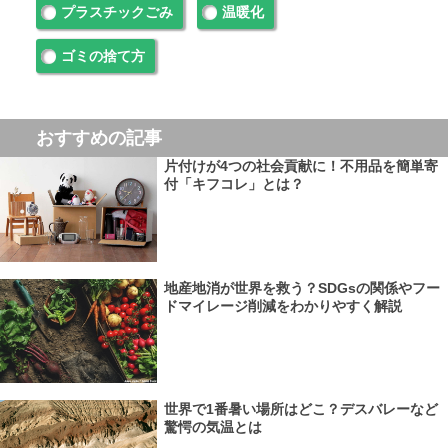
プラスチックごみ
温暖化
ゴミの捨て方
おすすめの記事
片付けが4つの社会貢献に！不用品を簡単寄
付「キフコレ」とは？
地産地消が世界を救う？SDGsの関係やフー
ドマイレージ削減をわかりやすく解説
世界で1番暑い場所はどこ？デスバレーなど
驚愕の気温とは