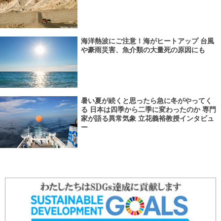
海洋熱波にご注意！海がヒートアップ 台風
や豪雨災害、魚介類の大量死の原因にも
暑い夏が続くと思ったら急に冬がやってく
る 日本は四季から二季に変わったのか 専門
家が語る異常気象 立花義裕教授インタビュ
ー