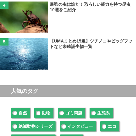
最強の虫は誰だ！恐ろしい能力を持つ昆虫
10選をご紹介
【UMAまとめ15選】ツチノコやビッグフッ
トなど未確認生物一覧
人気のタグ
自然
動物
ゴミ問題
生態系
絶滅動物シリーズ
インタビュー
エコ