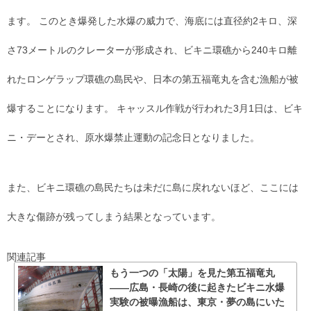
ます。 このとき爆発した水爆の威力で、海底には直径約2キロ、深
さ73メートルのクレーターが形成され、ビキニ環礁から240キロ離
れたロンゲラップ環礁の島民や、日本の第五福竜丸を含む漁船が被
爆することになります。 キャッスル作戦が行われた3月1日は、ビキ
ニ・デーとされ、原水爆禁止運動の記念日となりました。
また、ビキニ環礁の島民たちは未だに島に戻れないほど、ここには
大きな傷跡が残ってしまう結果となっています。
関連記事
もう一つの「太陽」を見た第五福竜丸
――広島・長崎の後に起きたビキニ水爆
実験の被曝漁船は、東京・夢の島にいた