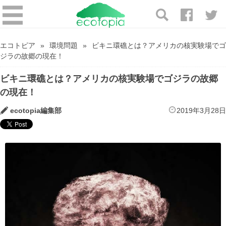
エコトピア
環境問題
ビキニ環礁とは？アメリカの核実験場でゴ
ジラの故郷の現在！
ビキニ環礁とは？アメリカの核実験場でゴジラの故郷
の現在！
ecotopia編集部
2019年3月28日