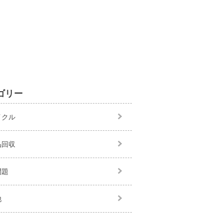
ゴリー
イクル
品回収
問題
他