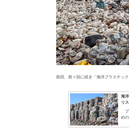
前回、前々回に続き「海洋プラスチック
海洋
リス
プ
め