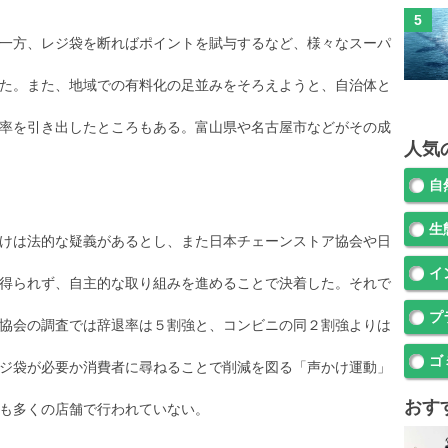
一方、レジ袋を断ればポイントを賦与するなど、様々なスーパ
た。また、地域での有料化の足並みをそろえようと、自治体と
率を引き出したところもある。富山県や名古屋市などがその成
人気
自
生
けは法的な疑義があるとし、また日本チェーンストア協会や日
イ
得られず、自主的な取り組みを進めることで決着した。それで
プ
協会の調査では辞退率は５割強と、コンビニの同２割強よりは
ゴ
ジ袋が必要か消費者に尋ねることで削減を図る「声かけ運動」
おす
も多くの店舗で行われていない。