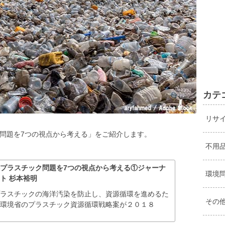
カテ
リサ
問題を7つの視点から考える」をご紹介します。
不用
プラスチック問題を7つの視点から考える①ジャーナ
環境
ト 杉本裕明
ラスチックの海洋汚染を防止し、資源循環を進めるた
その
の環境省のプラスチック資源循環戦略案が２０１８