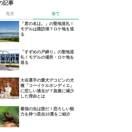
の記事
先月
全て
「君の名は。」の聖地巡礼！
モデルは諏訪湖？ロケ地を巡
る
「すずめの戸締り」の聖地巡
礼！モデルの場所・ロケ地を
巡る
大谷選手の愛犬デコピンの犬
種「コーイケルホンディエ」
に悲しい過去が？急激に減少
した理由とは
最強の虫は誰だ！恐ろしい能
力を持つ昆虫10選をご紹介