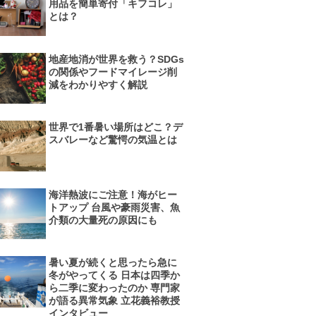
用品を簡単寄付「キフコレ」
とは？
地産地消が世界を救う？SDGs
の関係やフードマイレージ削
減をわかりやすく解説
世界で1番暑い場所はどこ？デ
スバレーなど驚愕の気温とは
海洋熱波にご注意！海がヒー
トアップ 台風や豪雨災害、魚
介類の大量死の原因にも
暑い夏が続くと思ったら急に
冬がやってくる 日本は四季か
ら二季に変わったのか 専門家
が語る異常気象 立花義裕教授
インタビュー