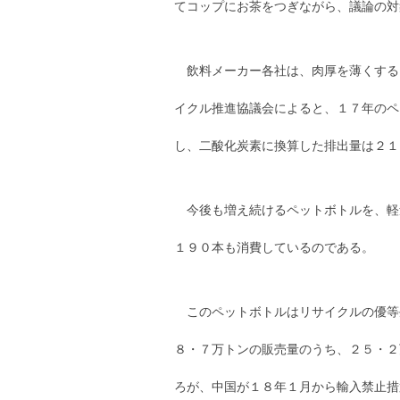
てコップにお茶をつぎながら、議論の対
飲料メーカー各社は、肉厚を薄くする
イクル推進協議会によると、１７年のペ
し、二酸化炭素に換算した排出量は２１
今後も増え続けるペットボトルを、軽
１９０本も消費しているのである。
このペットボトルはリサイクルの優等
８・７万トンの販売量のうち、２５・２
ろが、中国が１８年１月から輸入禁止措