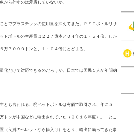
象から外すのは矛盾していないか。
ことでプラスチックの使用量を抑えてきた。ＰＥＴボトルリサ
ットボトルの生産量は２２７億本と０４年の１・５４倍。しか
６万７０００トンと、１・０４倍にとどまる。
量化だけで対応できるのだろうか。日本では国民１人が年間約
生とも言われる。廃ペットボトルは有価で取引され、年に５
万トンが中国などに輸出されていた（２０１６年度）。 とこ
置（良質のペレットなら輸入可）をとり、輸出に頼ってきた事