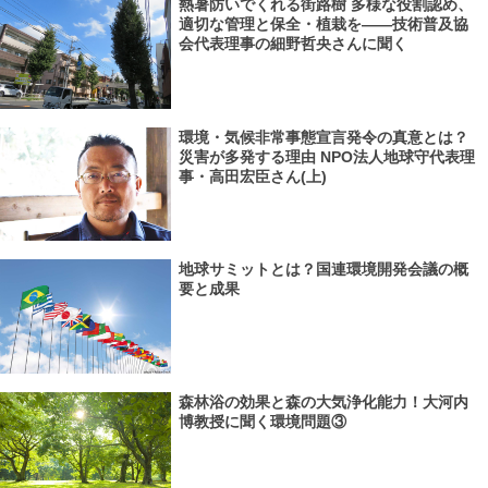
熱暑防いでくれる街路樹 多様な役割認め、
適切な管理と保全・植栽を――技術普及協
会代表理事の細野哲央さんに聞く
環境・気候非常事態宣言発令の真意とは？
災害が多発する理由 NPO法人地球守代表理
事・高田宏臣さん(上)
地球サミットとは？国連環境開発会議の概
要と成果
森林浴の効果と森の大気浄化能力！大河内
博教授に聞く環境問題③