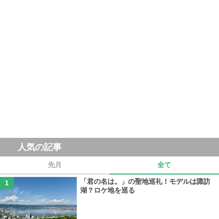
人気の記事
先月
全て
「君の名は。」の聖地巡礼！モデルは諏訪
湖？ロケ地を巡る