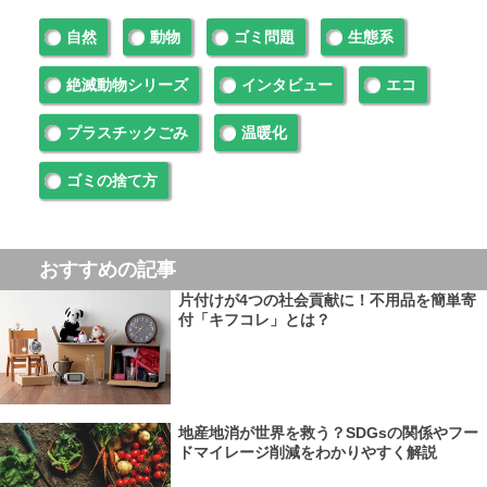
自然
動物
ゴミ問題
生態系
絶滅動物シリーズ
インタビュー
エコ
プラスチックごみ
温暖化
ゴミの捨て方
おすすめの記事
片付けが4つの社会貢献に！不用品を簡単寄
付「キフコレ」とは？
地産地消が世界を救う？SDGsの関係やフー
ドマイレージ削減をわかりやすく解説