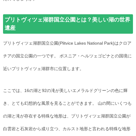
プリトヴィツェ湖群国立公園とは？美しい湖の世界
遺産
プリトヴィツェ湖群国立公園(Plitvice Lakes National Park)はクロア
チアの国立公園の一つです。 ボスニア・ヘルツェゴビナとの国境に
近いプリトヴィツェ湖群市に位置します。
ここでは、16の湖と92の滝が美しいエメラルドグリーンの色に輝
き、とても幻想的な風景を見ることができます。 山の間にいくつも
の湖と滝が存在する特殊な地形は、プリトヴィツェ湖群国立公園が
白雲岩と石灰岩から成り立つ、カルスト地形と言われる特殊な地形