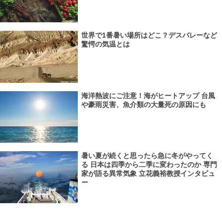
世界で1番暑い場所はどこ？デスバレーなど
驚愕の気温とは
海洋熱波にご注意！海がヒートアップ 台風
や豪雨災害、魚介類の大量死の原因にも
暑い夏が続くと思ったら急に冬がやってく
る 日本は四季から二季に変わったのか 専門
家が語る異常気象 立花義裕教授インタビュ
ー