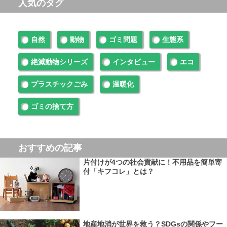
人気のタグ
自然
動物
ゴミ問題
生態系
絶滅動物シリーズ
インタビュー
エコ
プラスチックごみ
温暖化
ゴミの捨て方
おすすめの記事
片付けが4つの社会貢献に！不用品を簡単寄
付「キフコレ」とは？
地産地消が世界を救う？SDGsの関係やフー