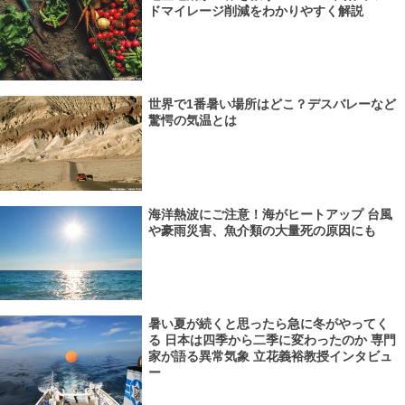
ドマイレージ削減をわかりやすく解説
世界で1番暑い場所はどこ？デスバレーなど
驚愕の気温とは
海洋熱波にご注意！海がヒートアップ 台風
や豪雨災害、魚介類の大量死の原因にも
暑い夏が続くと思ったら急に冬がやってく
る 日本は四季から二季に変わったのか 専門
家が語る異常気象 立花義裕教授インタビュ
ー