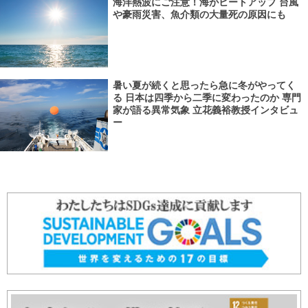
海洋熱波にご注意！海がヒートアップ 台風
や豪雨災害、魚介類の大量死の原因にも
暑い夏が続くと思ったら急に冬がやってく
る 日本は四季から二季に変わったのか 専門
家が語る異常気象 立花義裕教授インタビュ
ー