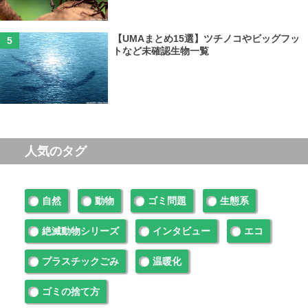
【UMAまとめ15選】ツチノコやビッグフッ
トなど未確認生物一覧
人気のタグ
自然
動物
ゴミ問題
生態系
絶滅動物シリーズ
インタビュー
エコ
プラスチックごみ
温暖化
ゴミの捨て方