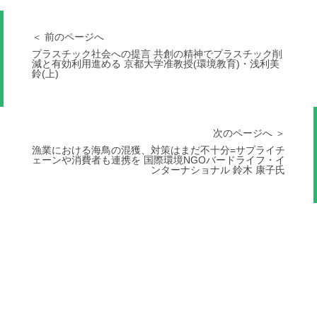
＜ 前のページへ
プラスチック社会への提言 共創の精神でプラスチック削
減と有効利用進める 京都大学准教授(環境教育)・浅利美
鈴(上)
次のページへ ＞
漁業における海鳥の混獲、対策はまだ不十分=サプライチ
ェーンや消費者も連携を 国際環境NGOバードライフ・イ
ンターナショナル 鈴木 康子氏