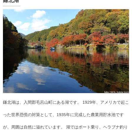
鎌北湖
鎌北湖は、入間郡毛呂山町にある湖です。 1929年、アメリカで起こ
った世界恐慌の対策として、1935年に完成した農業用貯水池です
が、周囲は自然に溢れています。 湖ではボート乗り、ヘラブナ釣り