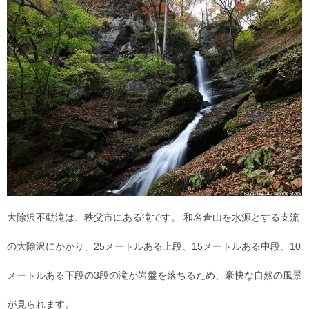
大除沢不動滝は、秩父市にある滝です。 和名倉山を水源とする支流
の大除沢にかかり、25メートルある上段、15メートルある中段、10
メートルある下段の3段の滝が岩盤を落ちるため、豪快な自然の風景
が見られます。