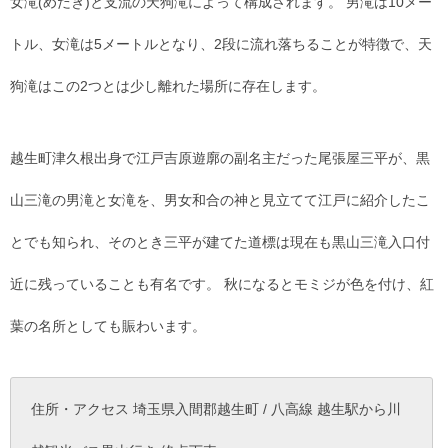
女滝(めだき)と支流の天狗滝によって構成されます。 男滝は10メー
トル、女滝は5メートルとなり、2段に流れ落ちることが特徴で、天
狗滝はこの2つとは少し離れた場所に存在します。
越生町津久根出身で江戸吉原遊廓の副名主だった尾張屋三平が、黒
山三滝の男滝と女滝を、男女和合の神と見立てて江戸に紹介したこ
とでも知られ、そのとき三平が建てた道標は現在も黒山三滝入口付
近に残っていることも有名です。 秋になるとモミジが色を付け、紅
葉の名所としても賑わいます。
住所・アクセス 埼玉県入間郡越生町 / 八高線 越生駅から川