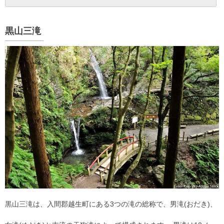
黒山三滝
黒山三滝は、入間郡越生町にある3つの滝の総称で、男滝(おだき)、