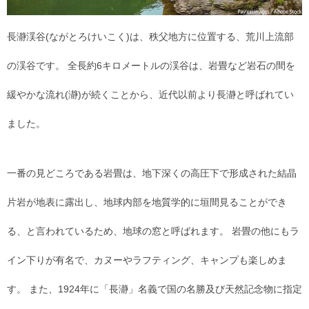
長瀞渓谷(ながとろけいこく)は、秩父地方に位置する、荒川上流部
の渓谷です。 全長約6キロメートルの渓谷は、岩畳など岩石の間を
緩やかな流れ(瀞)が続くことから、近代以前より長瀞と呼ばれてい
ました。
一番の見どころである岩畳は、地下深くの高圧下で形成された結晶
片岩が地表に露出し、地球内部を地質学的に垣間見ることができ
る、と言われているため、地球の窓と呼ばれます。 岩畳の他にもラ
イン下りが有名で、カヌーやラフティング、キャンプも楽しめま
す。 また、1924年に「長瀞」名義で国の名勝及び天然記念物に指定