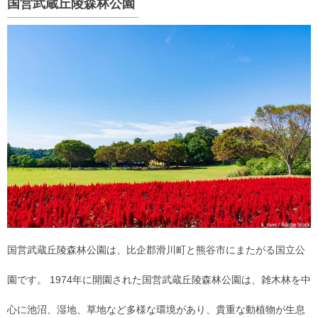
国営武蔵丘陵森林公園
国営武蔵丘陵森林公園は、比企郡滑川町と熊谷市にまたがる国立公
園です。 1974年に開園された国営武蔵丘陵森林公園は、雑木林を中
心に池沼、湿地、草地など多様な環境があり、貴重な動植物が生息