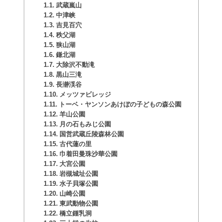
武蔵嵐山
中津峡
吉見百穴
秩父湖
狭山湖
鎌北湖
大除沢不動滝
黒山三滝
長瀞渓谷
メッツァビレッジ
トーベ・ヤンソンあけぼの子どもの森公園
羊山公園
月の石もみじ公園
国営武蔵丘陵森林公園
古代蓮の里
巾着田曼珠沙華公園
大宮公園
岩槻城址公園
水子貝塚公園
山崎公園
東武動物公園
橋立鍾乳洞