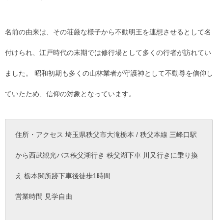
名前の由来は、その荘厳な様子から不動明王を連想させるとして名
付けられ、江戸時代の末期では修行場として多くの行者が訪れてい
ました。 昭和初期も多くの山林業者が守護神として不動尊を信仰し
ていたため、信仰の対象となっています。
住所・アクセス 埼玉県秩父市大滝栃本 / 秩父本線 三峰口駅
から西武観光バス秩父湖行き 秩父湖下車 川又行きに乗り換
え 栃本関所跡下車後徒歩1時間
営業時間 見学自由