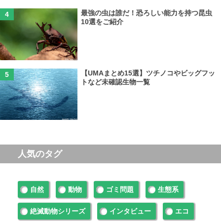
最強の虫は誰だ！恐ろしい能力を持つ昆虫
10選をご紹介
【UMAまとめ15選】ツチノコやビッグフッ
トなど未確認生物一覧
人気のタグ
自然
動物
ゴミ問題
生態系
絶滅動物シリーズ
インタビュー
エコ