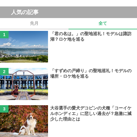
人気の記事
先月
全て
「君の名は。」の聖地巡礼！モデルは諏訪
湖？ロケ地を巡る
「すずめの戸締り」の聖地巡礼！モデルの
場所・ロケ地を巡る
大谷選手の愛犬デコピンの犬種「コーイケ
ルホンディエ」に悲しい過去が？急激に減
少した理由とは