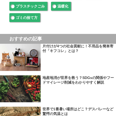
プラスチックごみ
温暖化
ゴミの捨て方
おすすめの記事
片付けが4つの社会貢献に！不用品を簡単寄
付「キフコレ」とは？
地産地消が世界を救う？SDGsの関係やフー
ドマイレージ削減をわかりやすく解説
世界で1番暑い場所はどこ？デスバレーなど
驚愕の気温とは