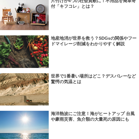
片付けが4つの社会貢献に！不用品を簡単寄
付「キフコレ」とは？
地産地消が世界を救う？SDGsの関係やフー
ドマイレージ削減をわかりやすく解説
世界で1番暑い場所はどこ？デスバレーなど
驚愕の気温とは
海洋熱波にご注意！海がヒートアップ 台風
や豪雨災害、魚介類の大量死の原因にも