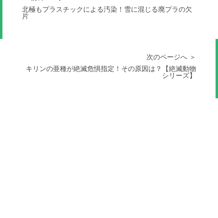
北極もプラスチックによる汚染！雪に混じる廃プラの欠
片
次のページへ ＞
キリンの亜種が絶滅危惧指定！その原因は？【絶滅動物
シリーズ】