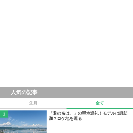
人気の記事
先月
全て
「君の名は。」の聖地巡礼！モデルは諏訪
湖？ロケ地を巡る