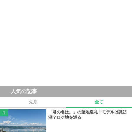
人気の記事
先月
全て
「君の名は。」の聖地巡礼！モデルは諏訪
湖？ロケ地を巡る