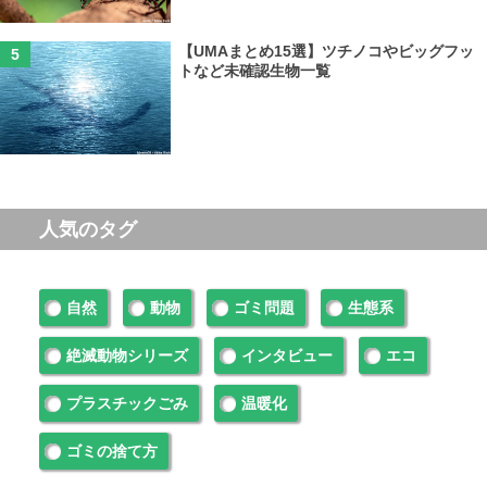
【UMAまとめ15選】ツチノコやビッグフッ
トなど未確認生物一覧
人気のタグ
自然
動物
ゴミ問題
生態系
絶滅動物シリーズ
インタビュー
エコ
プラスチックごみ
温暖化
ゴミの捨て方