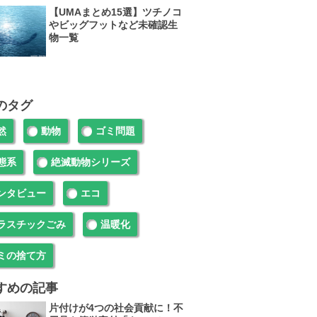
【UMAまとめ15選】ツチノコ
やビッグフットなど未確認生
物一覧
のタグ
然
動物
ゴミ問題
態系
絶滅動物シリーズ
ンタビュー
エコ
ラスチックごみ
温暖化
ミの捨て方
すめの記事
片付けが4つの社会貢献に！不