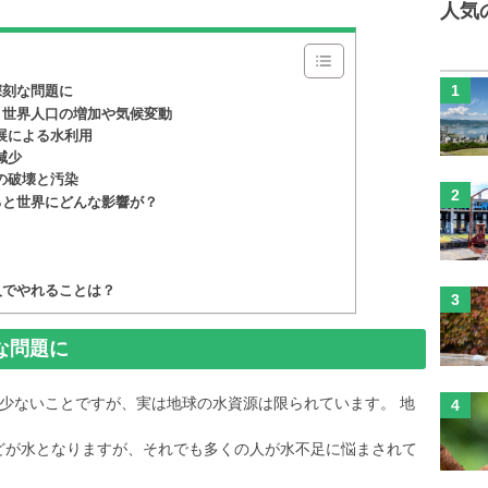
人気
深刻な問題に
？世界人口の増加や気候変動
展による水利用
減少
の破壊と汚染
ると世界にどんな影響が？
人でやれることは？
な問題に
少ないことですが、実は地球の水資源は限られています。 地
んどが水となりますが、それでも多くの人が水不足に悩まされて