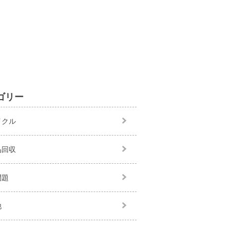
ゴリー
イクル
品回収
問題
他