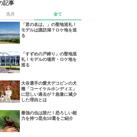
の記事
先月
全て
「君の名は。」の聖地巡礼！
モデルは諏訪湖？ロケ地を巡
る
「すずめの戸締り」の聖地巡
礼！モデルの場所・ロケ地を
巡る
大谷選手の愛犬デコピンの犬
種「コーイケルホンディエ」
に悲しい過去が？急激に減少
した理由とは
最強の虫は誰だ！恐ろしい能
力を持つ昆虫10選をご紹介