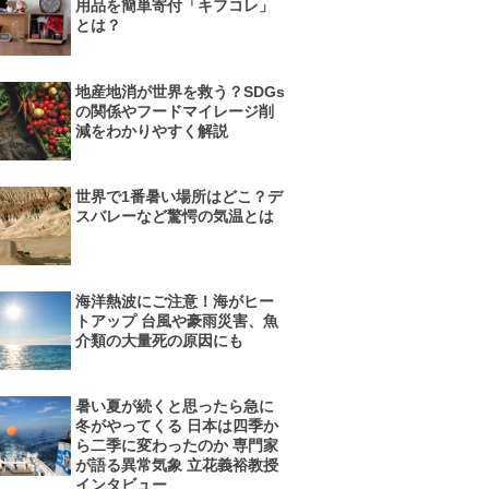
用品を簡単寄付「キフコレ」
とは？
地産地消が世界を救う？SDGs
の関係やフードマイレージ削
減をわかりやすく解説
世界で1番暑い場所はどこ？デ
スバレーなど驚愕の気温とは
海洋熱波にご注意！海がヒー
トアップ 台風や豪雨災害、魚
介類の大量死の原因にも
暑い夏が続くと思ったら急に
冬がやってくる 日本は四季か
ら二季に変わったのか 専門家
が語る異常気象 立花義裕教授
インタビュー