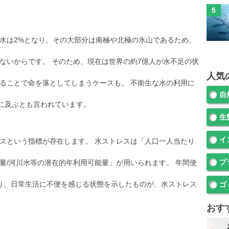
淡水は2%となり、その大部分は南極や北極の氷山であるため、
たないからです。 そのため、現在は世界の約7億人が水不足の状
人気
ることで命を落としてしまうケースも。 不衛生な水の利用に
自
上に及ぶとも言われています。
生
イ
スという指標が存在します。 水ストレスは「人口一人当たり
プ
量/河川水等の潜在的年利用可能量」が用いられます。 年間使
回り、日常生活に不便を感じる状態を示したものが、水ストレス
ゴ
おす