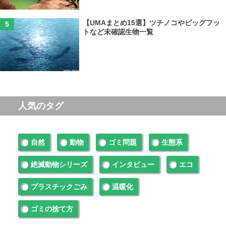
【UMAまとめ15選】ツチノコやビッグフッ
トなど未確認生物一覧
人気のタグ
自然
動物
ゴミ問題
生態系
絶滅動物シリーズ
インタビュー
エコ
プラスチックごみ
温暖化
ゴミの捨て方