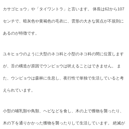
カサゴヒョウ」や「タイワントラ」と言います。 体長は62から107
センチで、暗灰色や黄褐色の毛衣に、雲形の大きな斑点が不規則に
あるのが特徴です。
ユキヒョウのように大型のネコ科と小型のネコ科の間に位置します
が、舌の構造が原因でウンピョウは吠えることはできません。 ま
た、ウンピョウは森林に生息し、夜行性で単独で生活していると考
えられています。
小型の哺乳類や鳥類、ヘビなどを食し、木の上で獲物を襲ったり、
木の下を通りかかった獲物を襲ったりして生活しています。 絶滅が