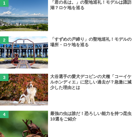
「君の名は。」の聖地巡礼！モデルは諏訪
湖？ロケ地を巡る
「すずめの戸締り」の聖地巡礼！モデルの
場所・ロケ地を巡る
大谷選手の愛犬デコピンの犬種「コーイケ
ルホンディエ」に悲しい過去が？急激に減
少した理由とは
最強の虫は誰だ！恐ろしい能力を持つ昆虫
10選をご紹介