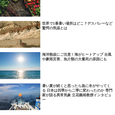
世界で1番暑い場所はどこ？デスバレーなど
驚愕の気温とは
海洋熱波にご注意！海がヒートアップ 台風
や豪雨災害、魚介類の大量死の原因にも
暑い夏が続くと思ったら急に冬がやってく
る 日本は四季から二季に変わったのか 専門
家が語る異常気象 立花義裕教授インタビュ
ー