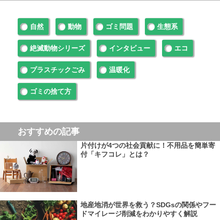
自然
動物
ゴミ問題
生態系
絶滅動物シリーズ
インタビュー
エコ
プラスチックごみ
温暖化
ゴミの捨て方
おすすめの記事
片付けが4つの社会貢献に！不用品を簡単寄
付「キフコレ」とは？
地産地消が世界を救う？SDGsの関係やフー
ドマイレージ削減をわかりやすく解説