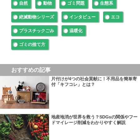
自然
動物
ゴミ問題
生態系
絶滅動物シリーズ
インタビュー
エコ
プラスチックごみ
温暖化
ゴミの捨て方
おすすめの記事
片付けが4つの社会貢献に！不用品を簡単寄
付「キフコレ」とは？
地産地消が世界を救う？SDGsの関係やフー
ドマイレージ削減をわかりやすく解説