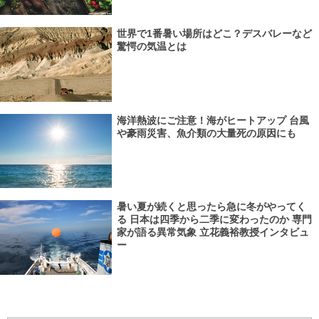
世界で1番暑い場所はどこ？デスバレーなど
驚愕の気温とは
海洋熱波にご注意！海がヒートアップ 台風
や豪雨災害、魚介類の大量死の原因にも
暑い夏が続くと思ったら急に冬がやってく
る 日本は四季から二季に変わったのか 専門
家が語る異常気象 立花義裕教授インタビュ
ー