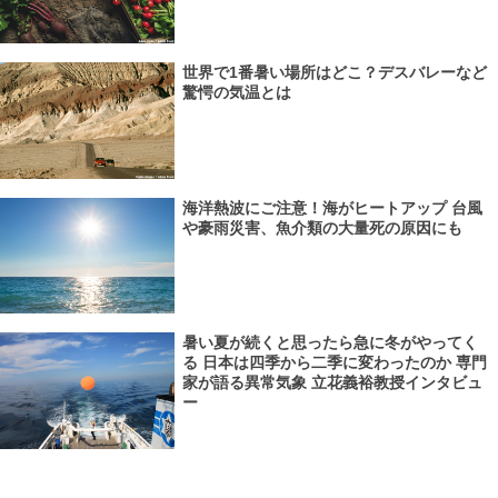
世界で1番暑い場所はどこ？デスバレーなど
驚愕の気温とは
海洋熱波にご注意！海がヒートアップ 台風
や豪雨災害、魚介類の大量死の原因にも
暑い夏が続くと思ったら急に冬がやってく
る 日本は四季から二季に変わったのか 専門
家が語る異常気象 立花義裕教授インタビュ
ー