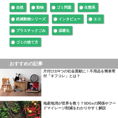
自然
動物
ゴミ問題
生態系
絶滅動物シリーズ
インタビュー
エコ
プラスチックごみ
温暖化
ゴミの捨て方
おすすめの記事
片付けが4つの社会貢献に！不用品を簡単寄
付「キフコレ」とは？
地産地消が世界を救う？SDGsの関係やフー
ドマイレージ削減をわかりやすく解説