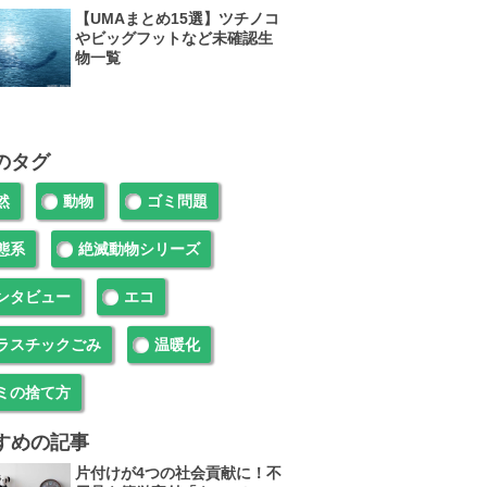
【UMAまとめ15選】ツチノコ
やビッグフットなど未確認生
物一覧
のタグ
然
動物
ゴミ問題
態系
絶滅動物シリーズ
ンタビュー
エコ
ラスチックごみ
温暖化
ミの捨て方
すめの記事
片付けが4つの社会貢献に！不