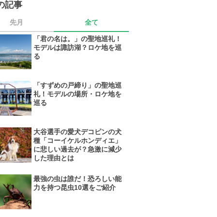
の記事
先月
全て
「君の名は。」の聖地巡礼！
モデルは諏訪湖？ロケ地を巡
る
「すずめの戸締り」の聖地巡
礼！モデルの場所・ロケ地を
巡る
大谷選手の愛犬デコピンの犬
種「コーイケルホンディエ」
に悲しい過去が？急激に減少
した理由とは
最強の虫は誰だ！恐ろしい能
力を持つ昆虫10選をご紹介