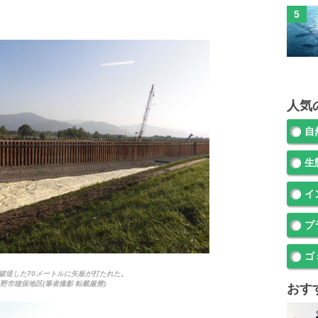
人気
自
生
イ
プ
ゴ
破堤した70メートルに矢板が打たれた。
野市穂保地区(筆者撮影 転載厳禁)
おす