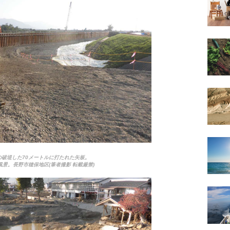
の破堤した70メートルに打たれた矢板。
風景。長野市穂保地区(筆者撮影 転載厳禁)