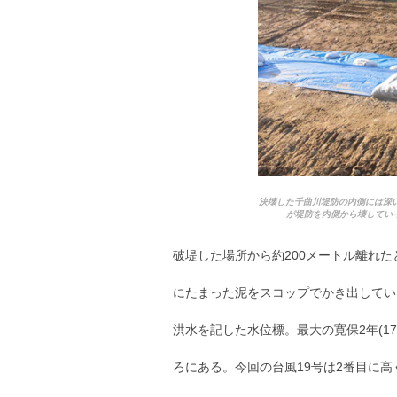
決壊した千曲川堤防の内側には深
が堤防を内側から壊していっ
破堤した場所から約200メートル離れ
にたまった泥をスコップでかき出してい
洪水を記した水位標。最大の寛保2年(17
ろにある。今回の台風19号は2番目に