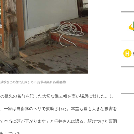
の洪水をこの柱に記録している(筆者撮影 転載厳禁)
家の祖先の名前を記した大切な過去帳を高い場所に移した。し
、一家は自衛隊のヘリで救助された。本堂も墓も大きな被害を
て本当に頭が下がります」と笹井さんは語る。駆けつけた曹洞
出している。