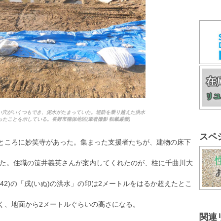
い穴がいくつもでき、泥水がたまっていた。堤防を乗り越えた洪水
たことを示している。長野市穂保地区(筆者撮影 転載厳禁)
スペ
たところに妙笑寺があった。集まった支援者たちが、建物の床下
た。住職の笹井義英さんが案内してくれたのが、柱に千曲川大
42)の「戌(いぬ)の洪水」の印は2メートルをはるか超えたとこ
高く、地面から2メートルぐらいの高さになる。
関連