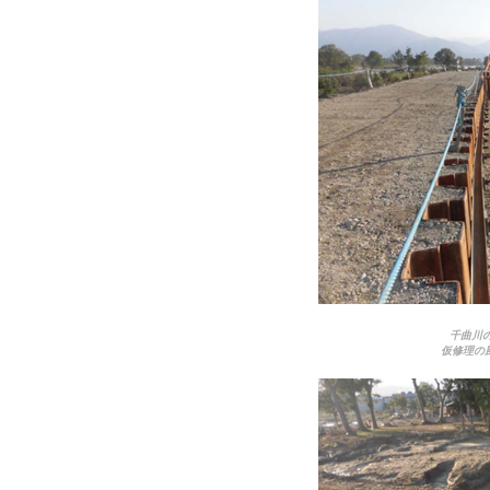
千曲川
仮修理の