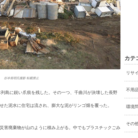
カテ
リサ
杉本裕明氏撮影 転載禁止
不用
日本列島に鋭い爪痕を残した。その一つ、千曲川が決壊した長野
せた泥水に住宅は流され、膨大な泥がリンゴ畑を覆った。
環境
その
災害廃棄物が山のように積み上がる。中でもプラスチックごみ