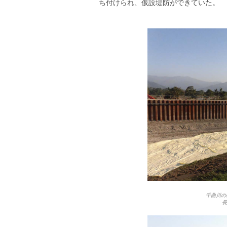
ち付けられ、仮設堤防ができていた。
千曲川の
長