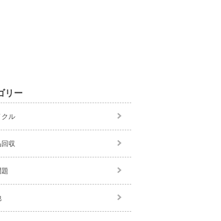
ゴリー
イクル
品回収
問題
他