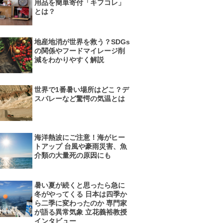
用品を簡単寄付「キフコレ」
とは？
地産地消が世界を救う？SDGs
の関係やフードマイレージ削
減をわかりやすく解説
世界で1番暑い場所はどこ？デ
スバレーなど驚愕の気温とは
海洋熱波にご注意！海がヒー
トアップ 台風や豪雨災害、魚
介類の大量死の原因にも
暑い夏が続くと思ったら急に
冬がやってくる 日本は四季か
ら二季に変わったのか 専門家
が語る異常気象 立花義裕教授
インタビュー