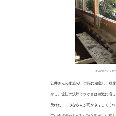
寛永2年から6度
笹井さんの家族6人は2階に避難し、檀
かし、堤防の決壊で水かさは急激に増し
受けた。「みなさんが泥かきをしてくれ
宗の支援者たちが片づけと泥出しに精を