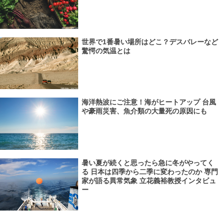
世界で1番暑い場所はどこ？デスバレーなど
驚愕の気温とは
海洋熱波にご注意！海がヒートアップ 台風
や豪雨災害、魚介類の大量死の原因にも
暑い夏が続くと思ったら急に冬がやってく
る 日本は四季から二季に変わったのか 専門
家が語る異常気象 立花義裕教授インタビュ
ー