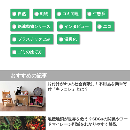
自然
動物
ゴミ問題
生態系
絶滅動物シリーズ
インタビュー
エコ
プラスチックごみ
温暖化
ゴミの捨て方
おすすめの記事
片付けが4つの社会貢献に！不用品を簡単寄
付「キフコレ」とは？
地産地消が世界を救う？SDGsの関係やフー
ドマイレージ削減をわかりやすく解説