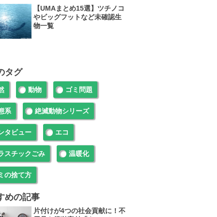
【UMAまとめ15選】ツチノコ
やビッグフットなど未確認生
物一覧
のタグ
然
動物
ゴミ問題
態系
絶滅動物シリーズ
ンタビュー
エコ
ラスチックごみ
温暖化
ミの捨て方
すめの記事
片付けが4つの社会貢献に！不