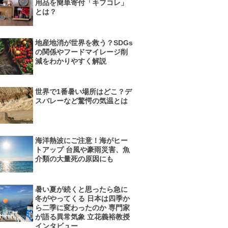
用品を簡単寄付「キフコレ」
とは？
地産地消が世界を救う？SDGs
の関係やフードマイレージ削
減をわかりやすく解説
世界で1番暑い場所はどこ？デ
スバレーなど驚愕の気温とは
海洋熱波にご注意！海がヒー
トアップ 台風や豪雨災害、魚
介類の大量死の原因にも
暑い夏が続くと思ったら急に
冬がやってくる 日本は四季か
ら二季に変わったのか 専門家
が語る異常気象 立花義裕教授
インタビュー