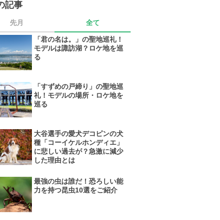
の記事
先月
全て
「君の名は。」の聖地巡礼！
モデルは諏訪湖？ロケ地を巡
る
「すずめの戸締り」の聖地巡
礼！モデルの場所・ロケ地を
巡る
大谷選手の愛犬デコピンの犬
種「コーイケルホンディエ」
に悲しい過去が？急激に減少
した理由とは
最強の虫は誰だ！恐ろしい能
力を持つ昆虫10選をご紹介