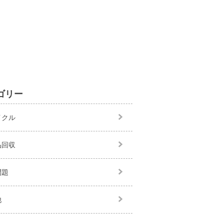
ゴリー
イクル
品回収
問題
他