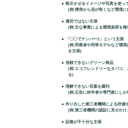
暗示させるイメージや写真を使っ
(例:煙突から花が咲くなど環境に
適切ではない主張
(例:主な事業による環境負荷を
「〇〇でナンバー1」という主張
(例:同業者や同等モデルなど環
を主張)
信頼できないグリーン商品
(例:エコフレンドリーなタバコ
る)
理解できない言葉を羅列
(例:広告に科学者や専門家にしか
作り出した第三者機関による評価
(例:第三者機関の認証に見せか
証拠が不十分な主張