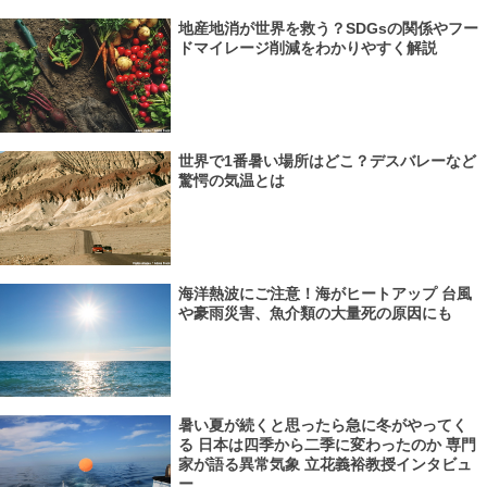
地産地消が世界を救う？SDGsの関係やフー
ドマイレージ削減をわかりやすく解説
世界で1番暑い場所はどこ？デスバレーなど
驚愕の気温とは
海洋熱波にご注意！海がヒートアップ 台風
や豪雨災害、魚介類の大量死の原因にも
暑い夏が続くと思ったら急に冬がやってく
る 日本は四季から二季に変わったのか 専門
家が語る異常気象 立花義裕教授インタビュ
ー