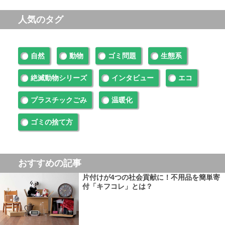
人気のタグ
自然
動物
ゴミ問題
生態系
絶滅動物シリーズ
インタビュー
エコ
プラスチックごみ
温暖化
ゴミの捨て方
おすすめの記事
片付けが4つの社会貢献に！不用品を簡単寄
付「キフコレ」とは？