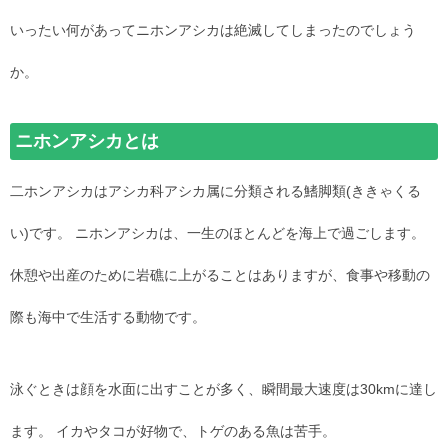
いったい何があってニホンアシカは絶滅してしまったのでしょう
か。
ニホンアシカとは
二ホンアシカはアシカ科アシカ属に分類される鰭脚類(ききゃくる
い)です。 ニホンアシカは、一生のほとんどを海上で過ごします。
休憩や出産のために岩礁に上がることはありますが、食事や移動の
際も海中で生活する動物です。
泳ぐときは顔を水面に出すことが多く、瞬間最大速度は30kmに達し
ます。 イカやタコが好物で、トゲのある魚は苦手。