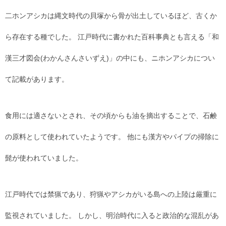
二ホンアシカは縄文時代の貝塚から骨が出土しているほど、古くか
ら存在する種でした。 江戸時代に書かれた百科事典とも言える「和
漢三才図会(わかんさんさいずえ)」の中にも、ニホンアシカについ
て記載があります。
食用には適さないとされ、その頃からも油を摘出することで、石鹸
の原料として使われていたようです。 他にも漢方やパイプの掃除に
髭が使われていました。
江戸時代では禁猟であり、狩猟やアシカがいる島への上陸は厳重に
監視されていました。 しかし、明治時代に入ると政治的な混乱があ