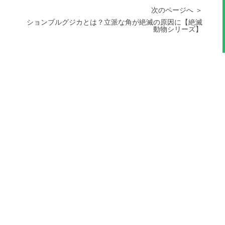
次のページへ ＞
ションブルグジカとは？立派な角が絶滅の原因に【絶滅
動物シリーズ】