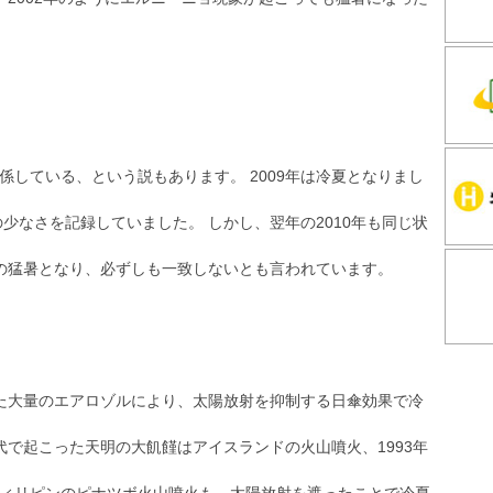
している、という説もあります。 2009年は冷夏となりまし
の少なさを記録していました。 しかし、翌年の2010年も同じ状
の猛暑となり、必ずしも一致しないとも言われています。
た大量のエアロゾルにより、太陽放射を抑制する日傘効果で冷
時代で起こった天明の大飢饉はアイスランドの火山噴火、1993年
ィリピンのピナツボ火山噴火も、太陽放射を遮ったことで冷夏