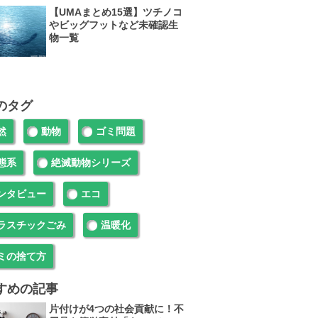
【UMAまとめ15選】ツチノコ
やビッグフットなど未確認生
物一覧
のタグ
然
動物
ゴミ問題
態系
絶滅動物シリーズ
ンタビュー
エコ
ラスチックごみ
温暖化
ミの捨て方
すめの記事
片付けが4つの社会貢献に！不