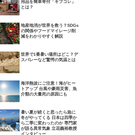
用品を簡単寄付「キフコレ」
とは？
地産地消が世界を救う？SDGs
の関係やフードマイレージ削
減をわかりやすく解説
世界で1番暑い場所はどこ？デ
スバレーなど驚愕の気温とは
海洋熱波にご注意！海がヒー
トアップ 台風や豪雨災害、魚
介類の大量死の原因にも
暑い夏が続くと思ったら急に
冬がやってくる 日本は四季か
ら二季に変わったのか 専門家
が語る異常気象 立花義裕教授
インタビュー