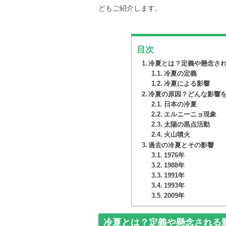
どもご紹介します。
目次
冷夏とは？定義や懸念さ
冷夏の定義
冷夏による影響
冷夏の原因？どんな影響
日本の冷夏
エルニーニョ現象
太陽の黒点活動
火山噴火
過去の冷夏とその影響
1976年
1988年
1991年
1993年
2009年
冷夏とは？定義や懸念される