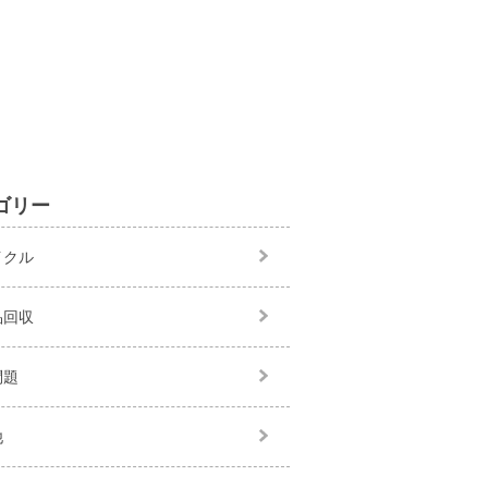
ゴリー
イクル
品回収
問題
他