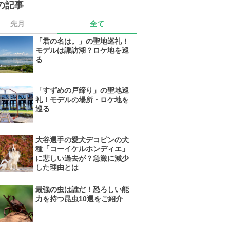
の記事
先月
全て
「君の名は。」の聖地巡礼！
モデルは諏訪湖？ロケ地を巡
る
「すずめの戸締り」の聖地巡
礼！モデルの場所・ロケ地を
巡る
大谷選手の愛犬デコピンの犬
種「コーイケルホンディエ」
に悲しい過去が？急激に減少
した理由とは
最強の虫は誰だ！恐ろしい能
力を持つ昆虫10選をご紹介