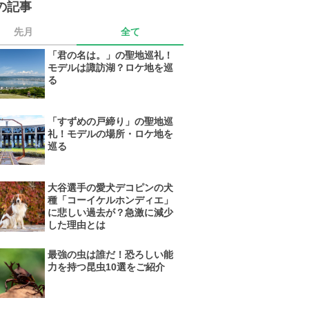
の記事
先月
全て
「君の名は。」の聖地巡礼！
モデルは諏訪湖？ロケ地を巡
る
「すずめの戸締り」の聖地巡
礼！モデルの場所・ロケ地を
巡る
大谷選手の愛犬デコピンの犬
種「コーイケルホンディエ」
に悲しい過去が？急激に減少
した理由とは
最強の虫は誰だ！恐ろしい能
力を持つ昆虫10選をご紹介