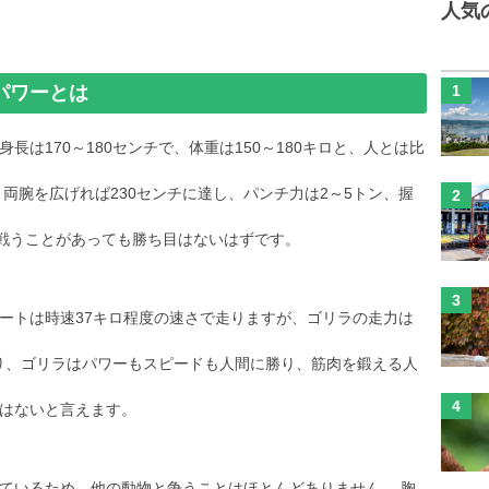
人気
パワーとは
は170～180センチで、体重は150～180キロと、人とは比
両腕を広げれば230センチに達し、パンチ力は2～5トン、握
ら戦うことがあっても勝ち目はないはずです。
ートは時速37キロ程度の速さで走りますが、ゴリラの走力は
まり、ゴリラはパワーもスピードも人間に勝り、筋肉を鍛える人
はないと言えます。
ているため、他の動物と争うことはほとんどありません。 胸