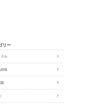
ゴリー
イクル
品回収
問題
他