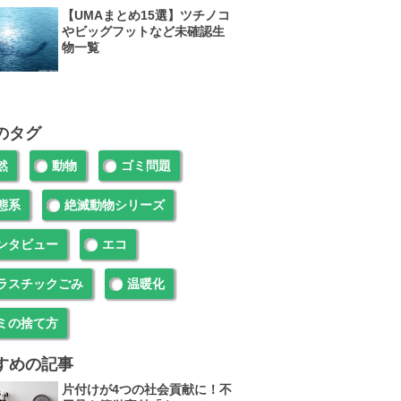
【UMAまとめ15選】ツチノコ
やビッグフットなど未確認生
物一覧
のタグ
然
動物
ゴミ問題
態系
絶滅動物シリーズ
ンタビュー
エコ
ラスチックごみ
温暖化
ミの捨て方
すめの記事
片付けが4つの社会貢献に！不