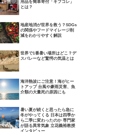
用品を簡単寄付「キフコレ」
とは？
地産地消が世界を救う？SDGs
の関係やフードマイレージ削
減をわかりやすく解説
世界で1番暑い場所はどこ？デ
スバレーなど驚愕の気温とは
海洋熱波にご注意！海がヒー
トアップ 台風や豪雨災害、魚
介類の大量死の原因にも
暑い夏が続くと思ったら急に
冬がやってくる 日本は四季か
ら二季に変わったのか 専門家
が語る異常気象 立花義裕教授
インタビュー