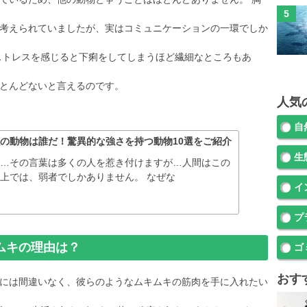
考えられていましたが、実はコミュニケーションの一環でしか
ストレスを感じると下痢をしてしまうほど繊細なところもあ
とんどないと言えるのです。
人気
自
の動物は誰だ！驚異的な強さを持つ動物10選をご紹介
生
強…その言葉は多くの人を惹き付けますが…人間はこの
上では、弱者でしかありません。 なぜな
イ
プ
ムキの理由は？
ゴ
おす
には間違いなく、彼らのようなムキムキの筋肉を手に入れたい