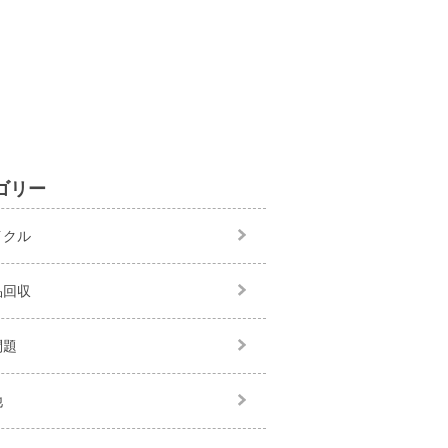
ゴリー
イクル
品回収
問題
他