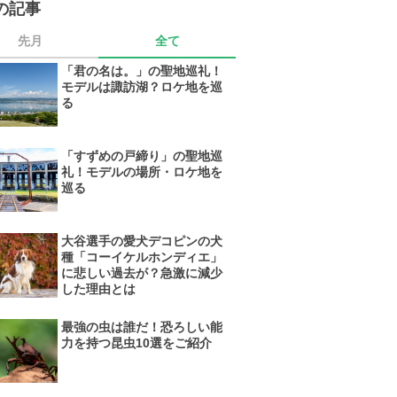
の記事
先月
全て
「君の名は。」の聖地巡礼！
モデルは諏訪湖？ロケ地を巡
る
「すずめの戸締り」の聖地巡
礼！モデルの場所・ロケ地を
巡る
大谷選手の愛犬デコピンの犬
種「コーイケルホンディエ」
に悲しい過去が？急激に減少
した理由とは
最強の虫は誰だ！恐ろしい能
力を持つ昆虫10選をご紹介