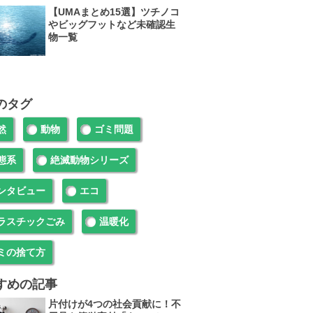
【UMAまとめ15選】ツチノコ
やビッグフットなど未確認生
物一覧
のタグ
然
動物
ゴミ問題
態系
絶滅動物シリーズ
ンタビュー
エコ
ラスチックごみ
温暖化
ミの捨て方
すめの記事
片付けが4つの社会貢献に！不