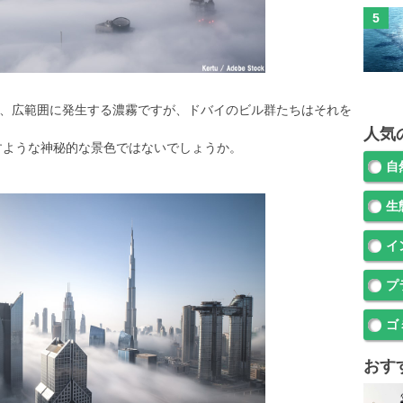
、広範囲に発生する濃霧ですが、ドバイのビル群たちはそれを
人気
すような神秘的な景色ではないでしょうか。
自
生
イ
プ
ゴ
おす