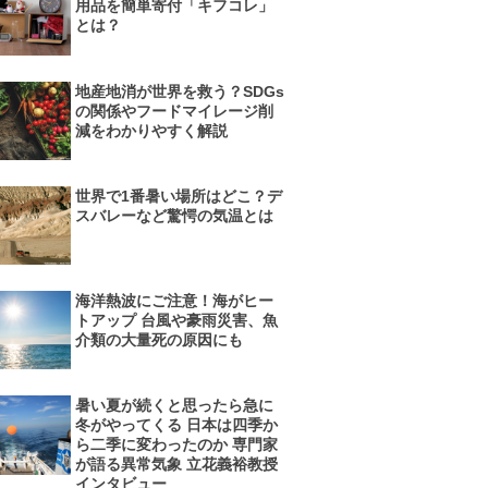
用品を簡単寄付「キフコレ」
とは？
地産地消が世界を救う？SDGs
の関係やフードマイレージ削
減をわかりやすく解説
世界で1番暑い場所はどこ？デ
スバレーなど驚愕の気温とは
海洋熱波にご注意！海がヒー
トアップ 台風や豪雨災害、魚
介類の大量死の原因にも
暑い夏が続くと思ったら急に
冬がやってくる 日本は四季か
ら二季に変わったのか 専門家
が語る異常気象 立花義裕教授
インタビュー