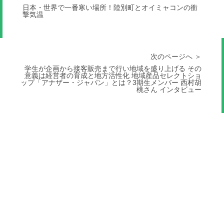
日本・世界で一番寒い場所！陸別町とオイミャコンの衝
撃気温
次のページへ ＞
学生が企画から接客販売まで行い地域を盛り上げる その
意義は経営者の育成と地方活性化 地域産品セレクトショ
ップ「アナザー・ジャパン」とは？3期生メンバー 西村胡
桃さん インタビュー